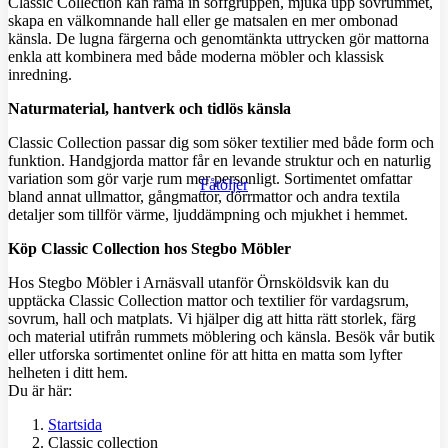
Classic Collection kan rama in soffgruppen, mjuka upp sovrummet,
skapa en välkomnande hall eller ge matsalen en mer ombonad
känsla. De lugna färgerna och genomtänkta uttrycken gör mattorna
enkla att kombinera med både moderna möbler och klassisk
inredning.
Naturmaterial, hantverk och tidlös känsla
Classic Collection passar dig som söker textilier med både form och
funktion. Handgjorda mattor får en levande struktur och en naturlig
variation som gör varje rum mer personligt. Sortimentet omfattar
Fåtöljer
bland annat ullmattor, gångmattor, dörrmattor och andra textila
detaljer som tillför värme, ljuddämpning och mjukhet i hemmet.
Köp Classic Collection hos Stegbo Möbler
Hos Stegbo Möbler i Arnäsvall utanför Örnsköldsvik kan du
upptäcka Classic Collection mattor och textilier för vardagsrum,
sovrum, hall och matplats. Vi hjälper dig att hitta rätt storlek, färg
och material utifrån rummets möblering och känsla. Besök vår butik
eller utforska sortimentet online för att hitta en matta som lyfter
helheten i ditt hem.
Du är här:
Startsida
Classic collection