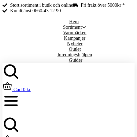
Fullbreddsinnehåll
Stort sortiment i butik och online
Fri frakt över 5000kr *
Kundtjänst 0660-43 12 90
Hem
Sortiment
Varumärken
Kampanjer
Nyheter
Outlet
Inredningshjälpen
Guider
Sök
Cart
0
kr