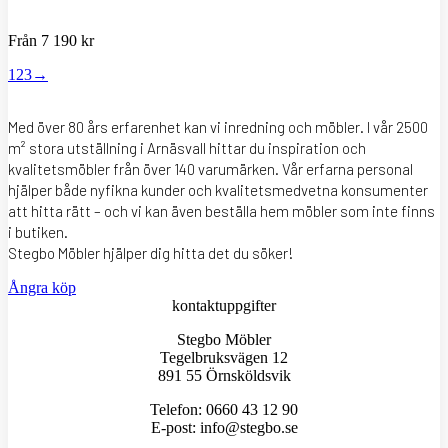
Från
7 190
kr
1
2
3
→
Med över 80 års erfarenhet kan vi inredning och möbler. I vår 2500
m² stora utställning i Arnäsvall hittar du inspiration och
kvalitetsmöbler från över 140 varumärken. Vår erfarna personal
hjälper både nyfikna kunder och kvalitetsmedvetna konsumenter
att hitta rätt – och vi kan även beställa hem möbler som inte finns
i butiken.
Stegbo Möbler hjälper dig hitta det du söker!
Ångra köp
kontaktuppgifter
Stegbo Möbler
Tegelbruksvägen 12
891 55 Örnsköldsvik
Telefon: 0660 43 12 90
E-post: info@stegbo.se