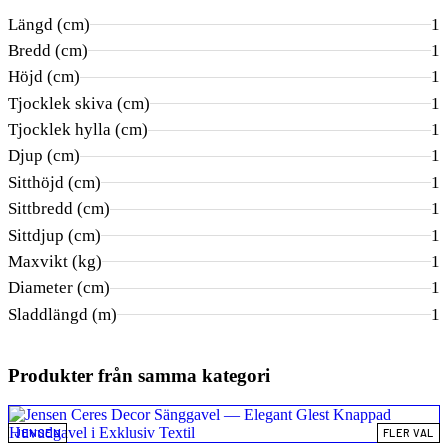
Längd (cm)
1
Bredd (cm)
1
Höjd (cm)
1
Tjocklek skiva (cm)
1
Tjocklek hylla (cm)
1
Djup (cm)
1
Sitthöjd (cm)
1
Sittbredd (cm)
1
Sittdjup (cm)
1
Maxvikt (kg)
1
Diameter (cm)
1
Sladdlängd (m)
1
Produkter från samma kategori
JENSEN
FLER VAL