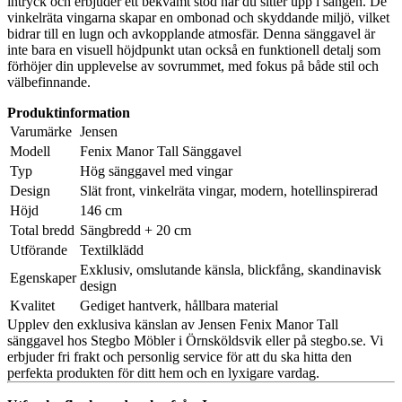
intryck och erbjuder ett bekvämt stöd när du sitter upp i sängen. De
vinkelräta vingarna skapar en ombonad och skyddande miljö, vilket
bidrar till en lugn och avkopplande atmosfär. Denna sänggavel är
inte bara en visuell höjdpunkt utan också en funktionell detalj som
förhöjer din upplevelse av sovrummet, med fokus på både stil och
välbefinnande.
Produktinformation
Varumärke
Jensen
Modell
Fenix Manor Tall Sänggavel
Typ
Hög sänggavel med vingar
Design
Slät front, vinkelräta vingar, modern, hotellinspirerad
Höjd
146 cm
Total bredd
Sängbredd + 20 cm
Utförande
Textilklädd
Exklusiv, omslutande känsla, blickfång, skandinavisk
Egenskaper
design
Kvalitet
Gediget hantverk, hållbara material
Upplev den exklusiva känslan av Jensen Fenix Manor Tall
sänggavel hos Stegbo Möbler i Örnsköldsvik eller på stegbo.se. Vi
erbjuder fri frakt och personlig service för att du ska hitta den
perfekta produkten för ditt hem och en lyxigare vardag.