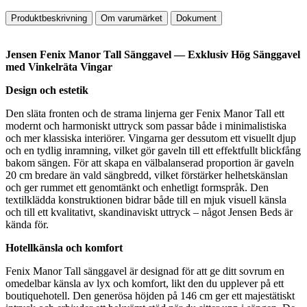
Produktbeskrivning
Om varumärket
Dokument
Jensen Fenix Manor Tall Sänggavel — Exklusiv Hög Sänggavel
med Vinkelräta Vingar
Design och estetik
Den släta fronten och de strama linjerna ger Fenix Manor Tall ett
modernt och harmoniskt uttryck som passar både i minimalistiska
och mer klassiska interiörer. Vingarna ger dessutom ett visuellt djup
och en tydlig inramning, vilket gör gaveln till ett effektfullt blickfång
bakom sängen. För att skapa en välbalanserad proportion är gaveln
20 cm bredare än vald sängbredd, vilket förstärker helhetskänslan
och ger rummet ett genomtänkt och enhetligt formspråk. Den
textilklädda konstruktionen bidrar både till en mjuk visuell känsla
och till ett kvalitativt, skandinaviskt uttryck – något Jensen Beds är
kända för.
Hotellkänsla och komfort
Fenix Manor Tall sänggavel är designad för att ge ditt sovrum en
omedelbar känsla av lyx och komfort, likt den du upplever på ett
boutiquehotell. Den generösa höjden på 146 cm ger ett majestätiskt