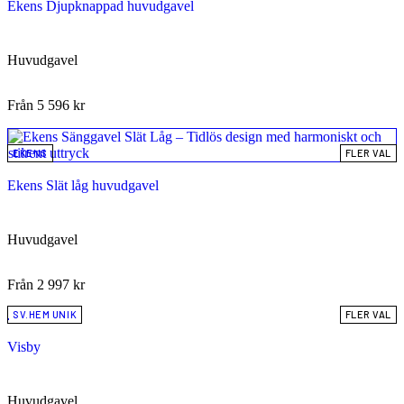
Ekens Djupknappad huvudgavel
att läsa, koppla av eller bara njuta av en vacker inramning runt
sängen.
Huvudgavel
Från
5 596
kr
EKENS
FLER VAL
Ekens Slät låg huvudgavel
Huvudgavel
Från
2 997
kr
SV.HEM UNIK
FLER VAL
Visby
Huvudgavel