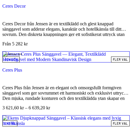
Ceres Decor
Ceres Decor från Jensen är en textilklädd och glest knappad
sänggavel som adderar elegans, karaktär och hotellkänsla till ditt
sovrum. Den diskreta knappningen ger ett sofistikerat uttryck utan
att ta över rummet, medan den generösa höjden skapar en stilren och
Från
5 282
kr
inbjudande inramning av sängen. Denna kvalitetsgavel är ett
långsiktigt och hållbart val som kompletterar både moderna och
KAMPANJ 20%
klassiska sovrum, tack vare Jensens välkända hantverk och noggrant
JENSEN
FLER VAL
utvalda material.
Ceres Plus
Ceres Plus från Jensen är en elegant och omsorgsfullt formgiven
sänggavel som ger sovrummet ett harmoniskt och exklusivt uttryck.
Den mjuka, rundade konturen och den textilklädda ytan skapar en
varm och inbjudande känsla, samtidigt som gavelns höjd på 125 cm
3 621,60
kr
–
6 639,20
kr
ger rummet en tydlig och stilren hotellkaraktär. Ceres Plus är ett
perfekt val för dig som vill kombinera funktion, komfort och
skandinavisk design på högsta nivå. Denna sänggavel är designad
EKENS
FLER VAL
för att inte bara komplettera sängen estetiskt, utan även skapa en mer
ombonad och funktionell sovrumsmiljö – perfekt för dig som gillar