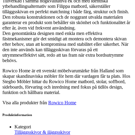
Tillverkad i samma högkvalitativa ek och med identiska
ytbehandlingsalternativ som Filippa matbord, säkerställer
tilläggsskivan en perfekt matchning i både färg, struktur och finish.
Den robusta konstruktionen och de noggrant utvalda materialen
garanterar en produkt som behåller sin skönhet och funktionalitet år
efter år, även vid frekvent användning.
Den genomtänkta designen med enkla men effektiva
fästmekanismer gör det smidigt att montera och demontera skivan
efter behov, utan att kompromissa med stabilitet eller säkerhet. När
den inte används kan tilläggsskivan förvaras på ett
utrymmeseffektivt sätt, redo att tas fram när extra bordsutrymme
behövs.
Rowico Home är ett svenskt möbelvarumärke från Halland som
skapar skandinaviska möbler för hem där vardagen får ta plats. Hos
Stegbo Möbler hittar du Rowico Home matbord, stolar, soffbord,
sideboards, förvaring och inredning med fokus på tidlös design,
funktion och hållbara material.
Visa alla produkter från
Rowico Home
Produktinformation
Kategori
Tilläggsskivor & iläggsskivor