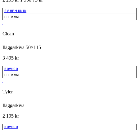
ursprungliga
nuvarande
priset
priset
SV.HEM UNIK
var:
är:
FLER VAL
2
1
295 kr.
950,75 kr.
Clean
Iläggsskiva 50×115
3 495
kr
ROWICO
FLER VAL
Tyler
Iläggsskiva
2 195
kr
ROWICO