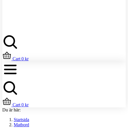
Sök
Cart
0
kr
Cart
0
kr
Du är här:
Startsida
Matbord