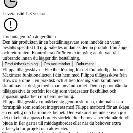
Leveranstid 1-3 veckor
Undantagen från ångerrätten
Den här produkten är en beställningsvara som innebär att varan
beställs specifikt till dig. Således undantas denna produkt från ånger-
och returrätten. Kontrollera därför en extra gång att du valt rätt
utförande innan du lägger din beställning.
Produktbeskrivning
Om varumärket
Dokument
Filippa tilläggsskiva – Flexibel lösning för det föränderliga hemmet
Maximera funktionaliteten i ditt hem med Filippa tilläggsskiva från
Rowico Home – en praktisk och stilren lösning som kombinerar
skandinavisk design med smart användbarhet. Denna genomtänkta
tilläggsskiva är perfekt för dig som värdesätter flexibilitet och
anpassningsbarhet i din heminredning.
Filippa tilläggsskiva utmärker sig genom sitt rena, minimalistiska
formspråk som sömlöst integreras med Filippa matbord för att skapa
en enhetlig och harmonisk helhet. Den välkonstruerade skivan gör
det enkelt att anpassa bordets storlek efter behov – perfekt när du vill
bjuda in fler gäster till middagsbordet eller när du behöver extra
arbetsyta för projekt och aktiviteter.