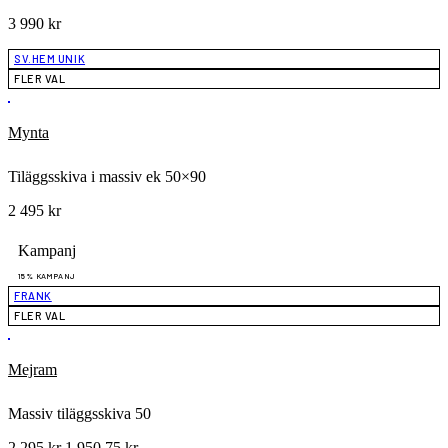
3 990
kr
SV.HEM UNIK
FLER VAL
Mynta
Tiläggsskiva i massiv ek 50×90
2 495
kr
Kampanj
15% KAMPANJ
FRANK
FLER VAL
Mejram
Massiv tiläggsskiva 50
Det
Det
2 295
kr
1 950,75
kr