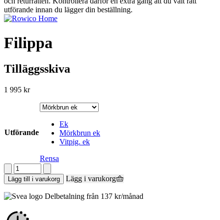
och returrätten. Kontrollera därför en extra gång att du valt rätt
utförande innan du lägger din beställning.
Filippa
Tilläggsskiva
1 995
kr
Ek
Utförande
Mörkbrun ek
Vitpig. ek
Rensa
Filippa
mängd
Lägg i varukorg
Lägg till i varukorg
Delbetalning från
137
kr
/månad