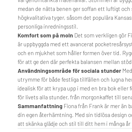
medan de nätta benen ger soffan ett luftigt och s
högkvalitativa tyger, såsom det populära Kansas 
personliga inredningsstil.
Komfort som på moln
Det som verkligen gör F
är uppbyggda med ett avancerat pocketresårsyst
och en mjukhet som håller formen över tid. Rygg
för att ge den där perfekta balansen mellan stöd 
Användningsområde för sociala stunder
Med 
utrymme för både festliga tillfällen och lugna 
idealisk för att krypa upp i med en bra bok eller 
för livets alla stunder, från morgonkaffet till s
Sammanfattning
Fiona från Frank är mer än bar
din egen återhämtning. Med sin tidlösa design
att skänka glädje och stil till ditt hem i många å