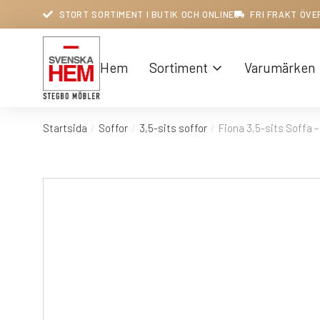
STORT SORTIMENT I BUTIK OCH ONLINE
FRI FRAKT ÖVE
Hem
Sortiment
Varumärken
Startsida
Soffor
3,5-sits soffor
Fiona 3,5-sits Soffa –
Du är här: