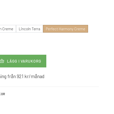
ln Creme
Lincoln Terra
Perfect Harmony Creme
LÄGG I VARUKORG
ing från
921
kr
/månad
KOR