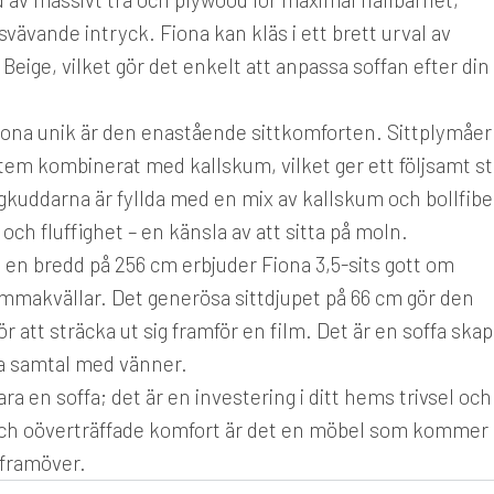
vävande intryck. Fiona kan kläs i ett brett urval av
Beige, vilket gör det enkelt att anpassa soffan efter din
iona unik är den enastående sittkomforten. Sittplymåe
em kombinerat med kallskum, vilket ger ett följsamt s
kuddarna är fyllda med en mix av kallskum och bollfibe
och fluffighet – en känsla av att sitta på moln.
en bredd på 256 cm erbjuder Fiona 3,5-sits gott om
hemmakvällar. Det generösa sittdjupet på 66 cm gör den
för att sträcka ut sig framför en film. Det är en soffa ska
ena samtal med vänner.
a en soffa; det är en investering i ditt hems trivsel och
 och oöverträffade komfort är det en möbel som kommer
r framöver.