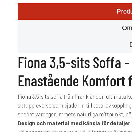
Produ
Om
Fiona 3,5-sits Soffa 
Enastående Komfort f
Fiona 3,5-sits soffa från Frank är den ultimata
sittupplevelse som bjuder in till total avkoppling
snabbt vardagsrummets naturliga mittpunkt, där 
Design och material med känsla för detaljer
väl genomtänkta materialval. Stommen är byggd 