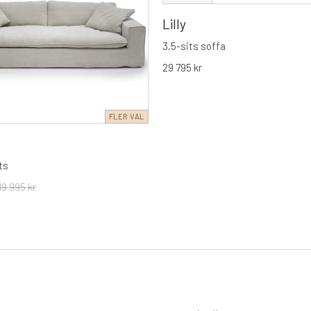
Lilly
3,5-sits soffa
29 795
kr
FLER VAL
ts
19 995
kr