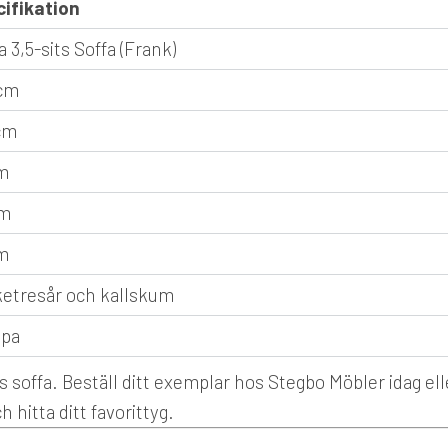
ifikation
a 3,5-sits Soffa (Frank)
cm
cm
m
cm
m
etresår och kallskum
opa
s soffa. Beställ ditt exemplar hos Stegbo Möbler idag ell
h hitta ditt favorittyg.