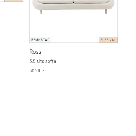
för ma
BRUNSTAD
FLER VAL
Ross
3,5 sits soffa
30 210
kr