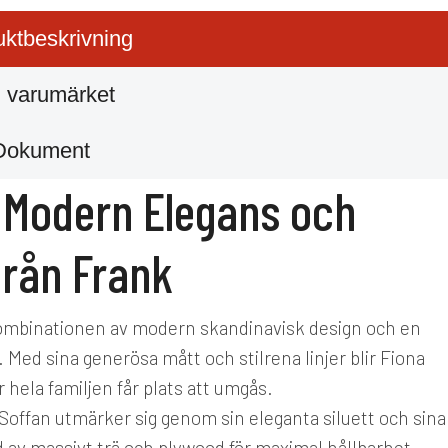
ktbeskrivning
 varumärket
Dokument
– Modern Elegans och
rån Frank
 kombinationen av modern skandinavisk design och en
. Med sina generösa mått och stilrena linjer blir Fiona
hela familjen får plats att umgås.
Soffan utmärker sig genom sin eleganta siluett och sina
av massivt trä och plywood för maximal hållbarhet,