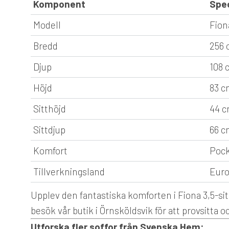
Komponent
Spec
Modell
Fion
Bredd
256 
Djup
108 
Höjd
83 c
Sitthöjd
44 
Sittdjup
66 c
Komfort
Pock
Tillverkningsland
Eur
Upplev den fantastiska komforten i Fiona 3,5-sit
besök vår butik i Örnsköldsvik för att provsitta oc
Utforska fler soffor från Svenska Hem: