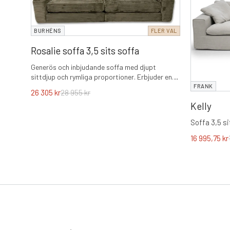
BURHÉNS
FLER VAL
Rosalie soffa 3,5 sits soffa
Generös och inbjudande soffa med djupt
sittdjup och rymliga proportioner. Erbjuder en
optimal balans mellan stadga och mjukhet med
FRANK
26 305
kr
28 955
kr
vändbara plymåer i kallskum, fiber och fjäder.
Kelly
Soffa 3,5 si
16 995,75
kr