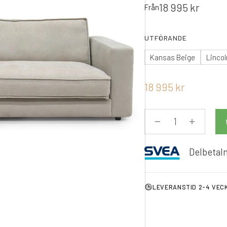
18 995
kr
Från
UTFÖRANDE
Kansas Beige
Linco
18 995
kr
Delbetaln
LEVERANSTID 2-4 VEC