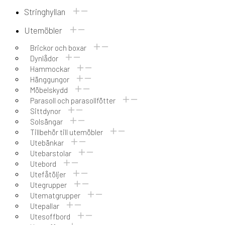
Stringhyllan
Utemöbler
Brickor och boxar
Dynlådor
Hammockar
Hänggungor
Möbelskydd
Parasoll och parasollfötter
Sittdynor
Solsängar
Tillbehör till utemöbler
Utebänkar
Utebarstolar
Utebord
Utefåtöljer
Utegrupper
Utematgrupper
Utepallar
Utesoffbord