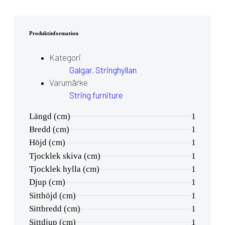
Produktinformation
Kategori
Galgar
,
Stringhyllan
Varumärke
String furniture
Längd (cm)
1
Bredd (cm)
1
Höjd (cm)
1
Tjocklek skiva (cm)
1
Tjocklek hylla (cm)
1
Djup (cm)
1
Sitthöjd (cm)
1
Sittbredd (cm)
1
Sittdjup (cm)
1