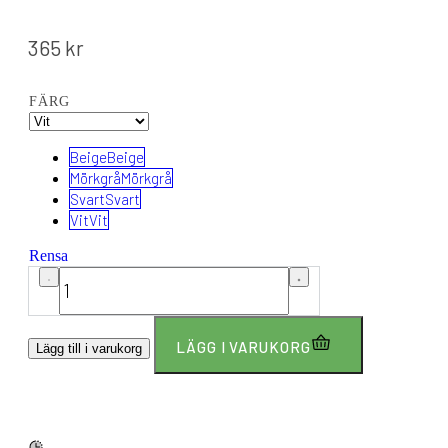
365
kr
FÄRG
Beige
Beige
Mörkgrå
Mörkgrå
Svart
Svart
Vit
Vit
Rensa
LÄGG I VARUKORG
Lägg till i varukorg