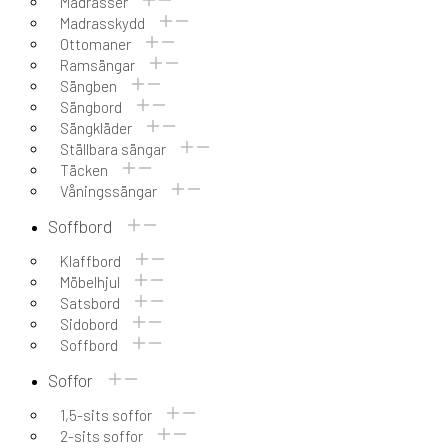
Madrasser
Madrasskydd
Ottomaner
Ramsängar
Sängben
Sängbord
Sängkläder
Ställbara sängar
Täcken
Våningssängar
Soffbord
Klaffbord
Möbelhjul
Satsbord
Sidobord
Soffbord
Soffor
1,5-sits soffor
2-sits soffor