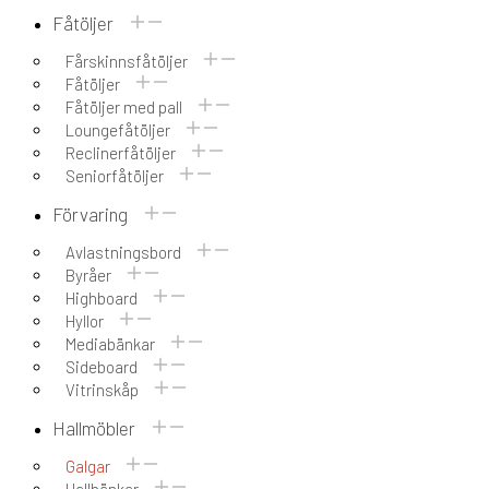
Fåtöljer
Fårskinnsfåtöljer
Fåtöljer
Fåtöljer med pall
Loungefåtöljer
Reclinerfåtöljer
Seniorfåtöljer
Förvaring
Avlastningsbord
Byråer
Highboard
Hyllor
Mediabänkar
Sideboard
Vitrinskåp
Hallmöbler
Galgar
Hallbänkar