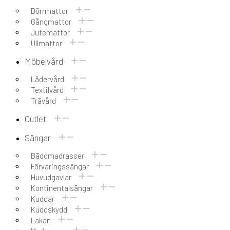
Dörrmattor
Gångmattor
Jutemattor
Ullmattor
Möbelvård
Lädervård
Textilvård
Trävård
Outlet
Sängar
Bäddmadrasser
Förvaringssängar
Huvudgavlar
Kontinentalsängar
Kuddar
Kuddskydd
Lakan