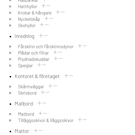
Hatthyllor
Krokar & hängare
Nyckelskåp
Skohyllor
Inredning
Fårskinn och fårskinnsdynor
Plädar och filtar
Prydnadskuddar
Speglar
Kontoret & företaget
Skärmväggar
Skrivbord
Matbord
Matbord
Tilläggsskivor & iläggsskivor
Mattor