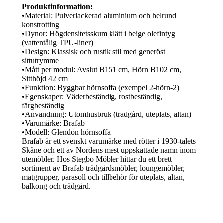
Produktinformation:
•
Material:
Pulverlackerad aluminium och helrund
konstrotting
•
Dynor:
Högdensitetsskum klätt i beige olefintyg
(vattentålig TPU-liner)
•
Design:
Klassisk och rustik stil med generöst
sittutrymme
•
Mått per modul:
Avslut B151 cm, Hörn B102 cm,
Sitthöjd 42 cm
•
Funktion:
Byggbar hörnsoffa (exempel 2-hörn-2)
•
Egenskaper:
Väderbeständig, rostbeständig,
färgbeständig
•
Användning:
Utomhusbruk (trädgård, uteplats, altan)
•
Varumärke:
Brafab
•
Modell:
Glendon hörnsoffa
Brafab är ett svenskt varumärke med rötter i 1930-talets
Skåne och ett av Nordens mest uppskattade namn inom
utemöbler. Hos Stegbo Möbler hittar du ett brett
sortiment av Brafab trädgårdsmöbler, loungemöbler,
matgrupper, parasoll och tillbehör för uteplats, altan,
balkong och trädgård.