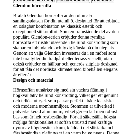
Glendon hörnsoffa
Brafab Glendon hörnsoffa är den ultimata
samlingsplatsen för din utemiljö, designad för att erbjuda
en oslagbar kombination av klassisk estetik och
exceptionell sittkomfort. Som en framstående del av den
populära Glendon-serien erbjuder denna rymliga
hörnsoffa ett rustikt utseende i helrund konstrotting som
skapar en inbjudande och lyxig känsla på din uteplats.
Genom att välja Glendon investerar du i en möbel som
inte bara lyfter din trädgård eller terrass visuellt, utan
också erbjuder en hållbar och generös sittplats designad
för att tåla det nordiska klimatet med bibehållen elegans
år efter år.
Design och material
Hörnsoffan utmärker sig med sin vackra flätning i
högkvalitativ helrund konstrotting, vilket ger ett genuint
och tidlöst uttryck som passar perfekt i både klassiska
och moderna utomhusmiljöer. Stommen är tillverkad i
pulverlackerad aluminium, vilket ger en lätt men robust
bas som är helt rostbeständig. För att säkerställa högsta
möjliga funktionalitet är soffan utrustad med kraftiga
dynor av högdensitetsskum, klädda i det slitstarka och
färgbeständiga olefintyget i en varm beige nyans. Denna