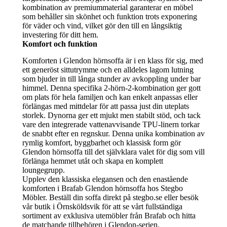
kombination av premiummaterial garanterar en möbel
som behåller sin skönhet och funktion trots exponering
för väder och vind, vilket gör den till en långsiktig
investering för ditt hem.
Komfort och funktion
Komforten i Glendon hörnsoffa är i en klass för sig, med
ett generöst sittutrymme och en alldeles lagom lutning
som bjuder in till långa stunder av avkoppling under bar
himmel. Denna specifika 2-hörn-2-kombination ger gott
om plats för hela familjen och kan enkelt anpassas eller
förlängas med mittdelar för att passa just din uteplats
storlek. Dynorna ger ett mjukt men stabilt stöd, och tack
vare den integrerade vattenavvisande TPU-linern torkar
de snabbt efter en regnskur. Denna unika kombination av
rymlig komfort, byggbarhet och klassisk form gör
Glendon hörnsoffa till det självklara valet för dig som vill
förlänga hemmet utåt och skapa en komplett
loungegrupp.
Upplev den klassiska elegansen och den enastående
komforten i Brafab Glendon hörnsoffa hos Stegbo
Möbler. Beställ din soffa direkt på stegbo.se eller besök
vår butik i Örnsköldsvik för att se vårt fullständiga
sortiment av exklusiva utemöbler från Brafab och hitta
de matchande tillbehören i Glendon-serien.