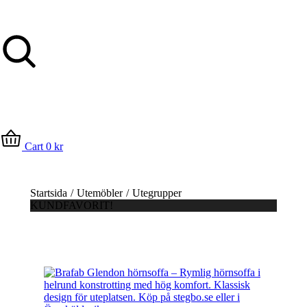
Cart
0
kr
Du är här:
Startsida
Utemöbler
Utegrupper
KUNDFAVORIT!