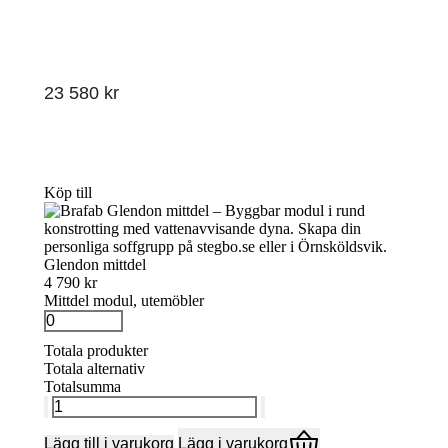
23 580
kr
Köp till
Glendon mittdel
4 790 kr
Mittdel modul, utemöbler
Glendon
mittdel
Totala produkter
quantity
Totala alternativ
Totalsumma
Glendon
hörnsoffa
mängd
Lägg till i varukorg
Lägg i varukorg