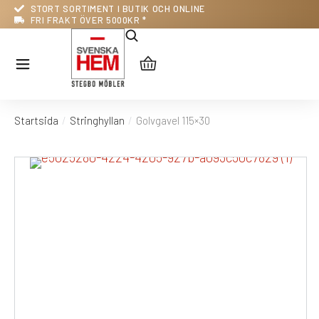
STORT SORTIMENT I BUTIK OCH ONLINE
FRI FRAKT ÖVER 5000KR *
Startsida
Stringhyllan
Golvgavel 115×30
Du är här: