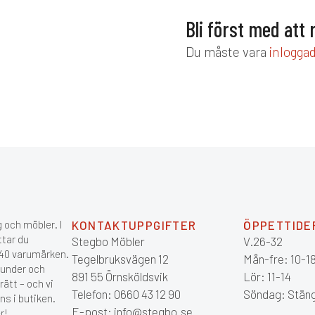
Bli först med att
Du måste vara
inlogga
 och möbler. I
KONTAKTUPPGIFTER
ÖPPETTIDE
ttar du
Stegbo Möbler
V.26-32
 140 varumärken.
Tegelbruksvägen 12
Mån-fre: 10-1
kunder och
891 55 Örnsköldsvik
Lör: 11-14
ätt – och vi
Telefon: 0660 43 12 90
Söndag: Stän
ns i butiken.
E-post: info@stegbo.se
r!