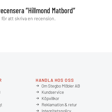
 recensera ”Hillmond Matbord”
d
för att skriva en recension.
R
HANDLA HOS OSS
Om Stegbo Möbler AB
8
Kundservice
Köpvillkor
gt
Reklamation & retur
Integritetspolicy