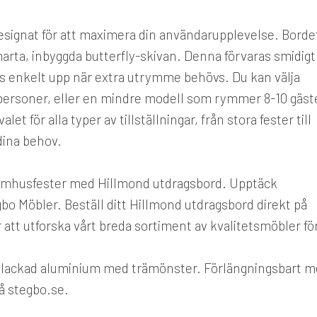
esignat för att maximera din användarupplevelse. Borde
marta, inbyggda butterfly-skivan. Denna förvaras smidigt
ls enkelt upp när extra utrymme behövs. Du kan välja
 personer, eller en mindre modell som rymmer 8-10 gäst
alet för alla typer av tillställningar, från stora fester till
dina behov.
tomhusfester med Hillmond utdragsbord. Upptäck
gbo Möbler. Beställ ditt Hillmond utdragsbord direkt på
r att utforska vårt breda sortiment av kvalitetsmöbler fö
i lackad aluminium med trämönster. Förlängningsbart 
på stegbo.se.