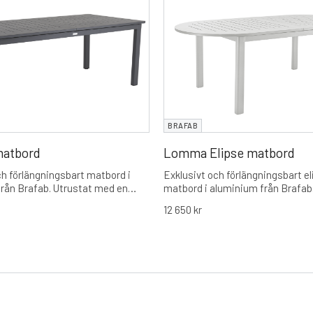
BRAFAB
atbord
Lomma Elipse matbord
ch förlängningsbart matbord i
Exklusivt och förlängningsbart e
rån Brafab. Utrustat med en
matbord i aluminium från Brafab
erfly-funktion på 120 cm som gör
med rundade hörn för ökad geme
12 650
kr
tt växla mellan vardag och fest
en smidig förlängningsfunktion 
ängd på hela 312 cm.
bordet från 220 cm till en maxlä
cm.