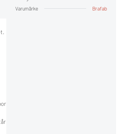
Varumärke
Brafab
t.
bor
tår