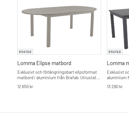
BRAFAB
BRAFAB
Lomma Elipse matbord
Lomma m
Exklusivt och förlängningsbart elipsformat
Exklusivt o
matbord i aluminium från Brafab. Utrustat
aluminium f
med rundade hörn för ökad gemenskap och
smidig butt
12 650
kr
13 290
kr
en smidig förlängningsfunktion som tar
det enkelt a
bordet från 220 cm till en maxlängd på 280
med en maxl
cm.