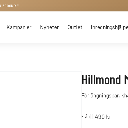
R 5000KR *
Kampanjer
Nyheter
Outlet
Inredningshjälp
Hillmond 
Förlängningsbar, kh
11 490
kr
Från