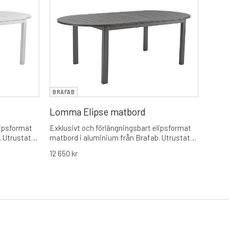
BRAF
Keno
Matbo
17 99
BRAFAB
Lomma Elipse matbord
lipsformat
Exklusivt och förlängningsbart elipsformat
. Utrustat
matbord i aluminium från Brafab. Utrustat
nskap och
med rundade hörn för ökad gemenskap och
12 650
kr
som tar
en smidig förlängningsfunktion som tar
ngd på 280
bordet från 220 cm till en maxlängd på 280
cm.