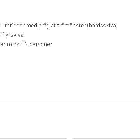
niumribbor med präglat trämönster (bordsskiva)
fly-skiva
ller minst 12 personer