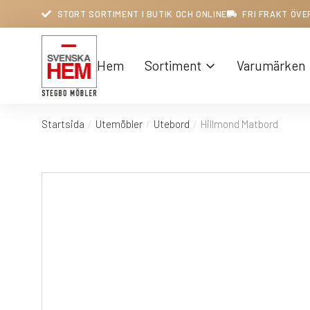
STORT SORTIMENT I BUTIK OCH ONLINE
FRI FRAKT ÖVE
Hem
Sortiment
Varumärken
Startsida
Utemöbler
Utebord
Hillmond Matbord
Du är här: