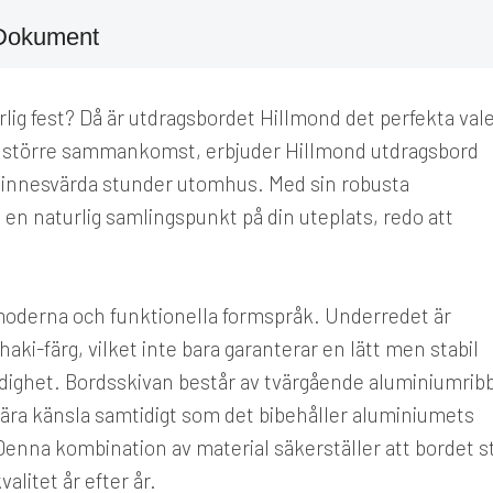
Dokument
ärlig fest? Då är utdragsbordet Hillmond det perfekta vale
en större sammankomst, erbjuder Hillmond utdragsbord
pa minnesvärda stunder utomhus. Med sin robusta
 en naturlig samlingspunkt på din uteplats, redo att
moderna och funktionella formspråk. Underredet är
haki-färg, vilket inte bara garanterar en lätt men stabil
dighet. Bordsskivan består av tvärgående aluminiumrib
nära känsla samtidigt som det bibehåller aluminiumets
 Denna kombination av material säkerställer att bordet s
alitet år efter år.