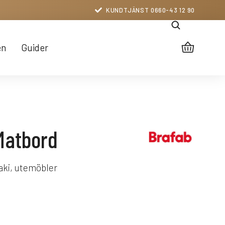
KUNDTJÄNST 0660-43 12 90
en
Guider
Matbord
aki, utemöbler