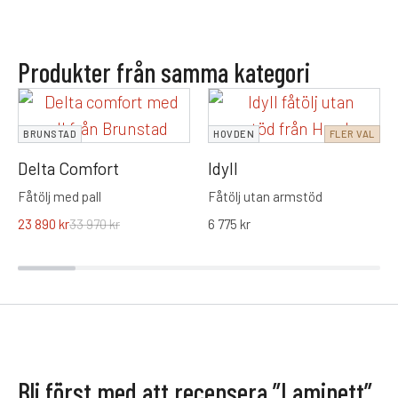
Produkter från samma kategori
BRUNSTAD
HOVDEN
FLER VAL
Delta Comfort
Idyll
Fåtölj med pall
Fåtölj utan armstöd
23 890
kr
33 970
kr
6 775
kr
Bli först med att recensera ”Laminett”