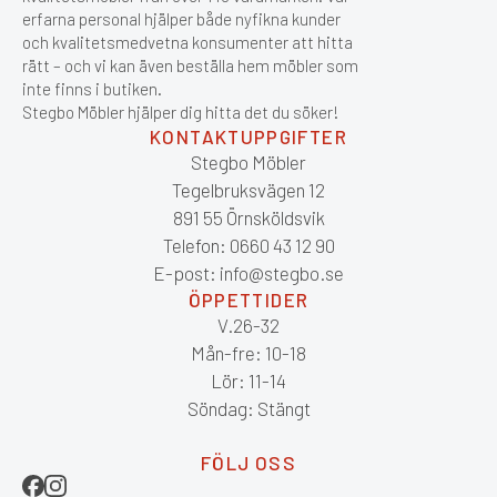
erfarna personal hjälper både nyfikna kunder
och kvalitetsmedvetna konsumenter att hitta
rätt – och vi kan även beställa hem möbler som
inte finns i butiken.
Stegbo Möbler hjälper dig hitta det du söker!
KONTAKTUPPGIFTER
Stegbo Möbler
Tegelbruksvägen 12
891 55 Örnsköldsvik
Telefon: 0660 43 12 90
E-post: info@stegbo.se
ÖPPETTIDER
V.26-32
Mån-fre: 10-18
Lör: 11-14
Söndag: Stängt
FÖLJ OSS