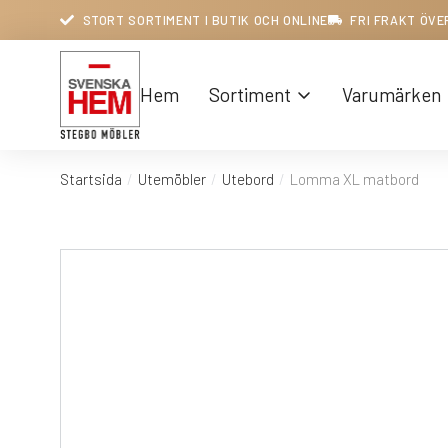
STORT SORTIMENT I BUTIK OCH ONLINE
FRI FRAKT ÖVE
Hem
Sortiment
Varumärken
Startsida
Utemöbler
Utebord
Lomma XL matbord
Du är här: