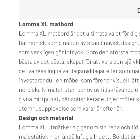
Lomma XL matbord
Lomma XL matbord är det ultimata valet för dig 
harmonisk kombination av skandinavisk design, 
som verkligen gör intryck. Som den största m
bästa av det bästa, skapat för att vara den sjä
det vankas lugna vardagsmiddagar eller sommare
investerar du i en möbel som förenar visuell lät
nordiska klimatet utan behov av tidskrävande u
givna mittpunkt, där sofistikerade linjer möter
utomhusupplevelse som varar år efter år.
Design och material
Lomma XL utmärker sig genom sin rena och tidlö
majestätisk men ändå luftig silhuett. Bordet är he