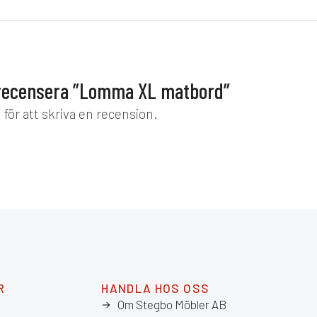
t recensera ”Lomma XL matbord”
d
för att skriva en recension.
R
HANDLA HOS OSS
Om Stegbo Möbler AB