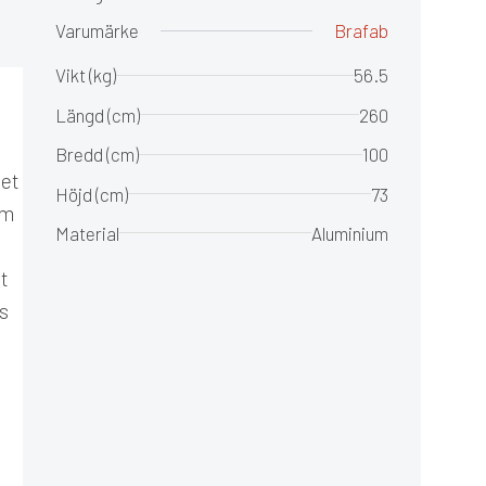
Varumärke
Brafab
Vikt (kg)
56.5
Längd (cm)
260
Bredd (cm)
100
det
Höjd (cm)
73
om
Material
Aluminium
et
s