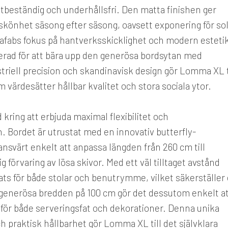
tbeständig och underhållsfri. Den matta finishen ger
 skönhet säsong efter säsong, oavsett exponering för so
Brafabs fokus på hantverksskicklighet och modern estetik
erad för att bära upp den generösa bordsytan med
riell precision och skandinavisk design gör Lomma XL t
m värdesätter hållbar kvalitet och stora sociala ytor.
ring att erbjuda maximal flexibilitet och
n. Bordet är utrustat med en innovativ butterfly-
ansvärt enkelt att anpassa längden från 260 cm till
 förvaring av lösa skivor. Med ett väl tilltaget avstånd
ts för både stolar och benutrymme, vilket säkerställer
n generösa bredden på 100 cm gör det dessutom enkelt a
 för både serveringsfat och dekorationer. Denna unika
 praktisk hållbarhet gör Lomma XL till det självklara