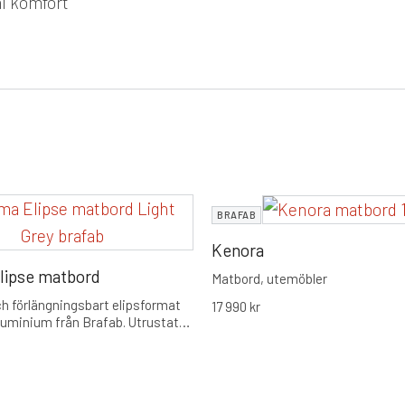
l komfort
BRAFAB
Kenora
ipse matbord
Matbord, utemöbler
ch förlängningsbart elipsformat
17 990
kr
luminium från Brafab. Utrustat
e hörn för ökad gemenskap och
örlängningsfunktion som tar
 220 cm till en maxlängd på 280