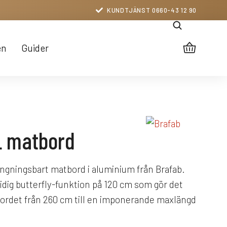
KUNDTJÄNST 0660-43 12 90
en
Guider
 matbord
ängningsbart matbord i aluminium från Brafab.
dig butterfly-funktion på 120 cm som gör det
 bordet från 260 cm till en imponerande maxlängd