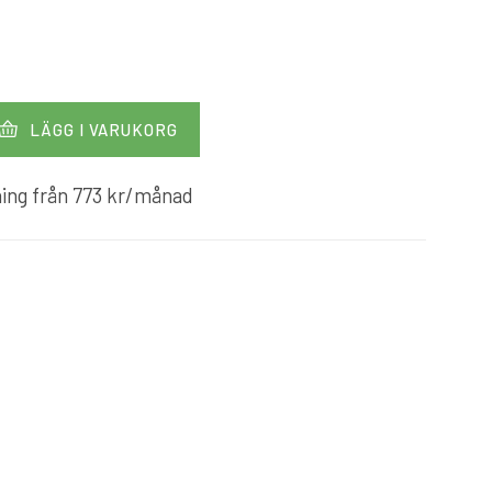
LÄGG I VARUKORG
ing från
773
kr
/månad