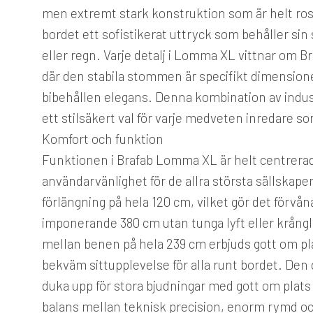
men extremt stark konstruktion som är helt ros
bordet ett sofistikerat uttryck som behåller sin
eller regn. Varje detalj i Lomma XL vittnar om 
där den stabila stommen är specifikt dimension
bibehållen elegans. Denna kombination av indust
ett stilsäkert val för varje medveten inredare so
Komfort och funktion
Funktionen i Brafab Lomma XL är helt centrerad k
användarvänlighet för de allra största sällskape
förlängning på hela 120 cm, vilket gör det förvån
imponerande 380 cm utan tunga lyft eller krånglig
mellan benen på hela 239 cm erbjuds gott om pla
bekväm sittupplevelse för alla runt bordet. De
duka upp för stora bjudningar med gott om plats
balans mellan teknisk precision, enorm rymd och