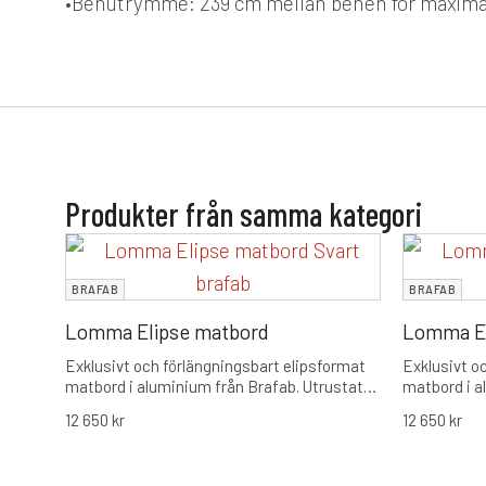
•
Benutrymme:
239 cm mellan benen för maxima
Produkter från samma kategori
BRAFAB
BRAFAB
Lomma Elipse matbord
Lomma El
Exklusivt och förlängningsbart elipsformat
Exklusivt o
matbord i aluminium från Brafab. Utrustat
matbord i a
med rundade hörn för ökad gemenskap och
med rundad
12 650
kr
12 650
kr
en smidig förlängningsfunktion som tar
en smidig f
bordet från 220 cm till en maxlängd på 280
bordet från
cm.
cm.