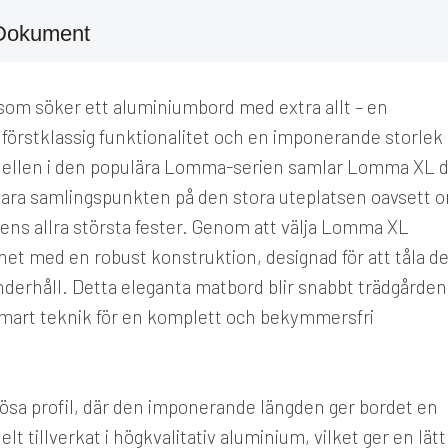
Dokument
som söker ett aluminiumbord med extra allt – en
förstklassig funktionalitet och en imponerande storlek
odellen i den populära Lomma-serien samlar Lomma XL 
lvklara samlingspunkten på den stora uteplatsen oavsett 
ns allra största fester. Genom att välja Lomma XL
thet med en robust konstruktion, designad för att tåla d
nderhåll. Detta eleganta matbord blir snabbt trädgården
 smart teknik för en komplett och bekymmersfri
sa profil, där den imponerande längden ger bordet en
lt tillverkat i högkvalitativ aluminium, vilket ger en lätt