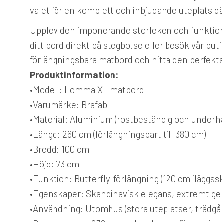
valet för en komplett och inbjudande uteplats där
Upplev den imponerande storleken och funktion
ditt bord direkt på stegbo.se eller besök vår buti
förlängningsbara matbord och hitta den perfekta 
Produktinformation:
•
Modell:
Lomma XL matbord
•
Varumärke:
Brafab
•
Material:
Aluminium (rostbeständig och underhål
•
Längd:
260 cm (förlängningsbart till 380 cm)
•
Bredd:
100 cm
•
Höjd:
73 cm
•
Funktion:
Butterfly-förlängning (120 cm iläggssk
•
Egenskaper:
Skandinavisk elegans, extremt gen
•
Användning:
Utomhus (stora uteplatser, trädgår