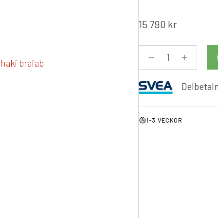
15 790
kr
Delbetaln
1-3 VECKOR