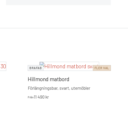
BRAF
BRAFAB
FLER VAL
Hill
Hillmond matbord
Förlän
Förlängningsbar, svart, utemöbler
11
Från
11 490
kr
Från