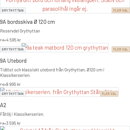
GRYTHYTTAN
FLER VAL
9A bordsskiva Ø 120 cm
Reservdel Grythyttan
4 595
kr
Från
GRYTHYTTAN
FLER VAL
9A Utebord
Tidlöst och klassiskt utebord från Grythyttan,
Ø120 cm i
Klassikerserien.
8 995
kr
Från
GRYTHYTTAN
FLER VAL
A2
Fåtölj i Klassikerserien.
3 595
kr
Från