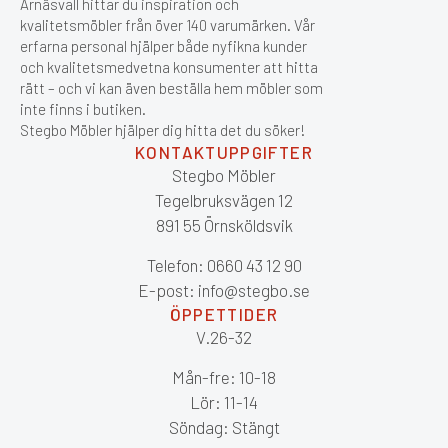
Arnäsvall hittar du inspiration och
kvalitetsmöbler från över 140 varumärken. Vår
erfarna personal hjälper både nyfikna kunder
och kvalitetsmedvetna konsumenter att hitta
rätt – och vi kan även beställa hem möbler som
inte finns i butiken.
Stegbo Möbler hjälper dig hitta det du söker!
KONTAKTUPPGIFTER
Stegbo Möbler
Tegelbruksvägen 12
891 55 Örnsköldsvik
Telefon: 0660 43 12 90
E-post: info@stegbo.se
ÖPPETTIDER
V.26-32
Mån-fre: 10-18
Lör: 11-14
Söndag: Stängt