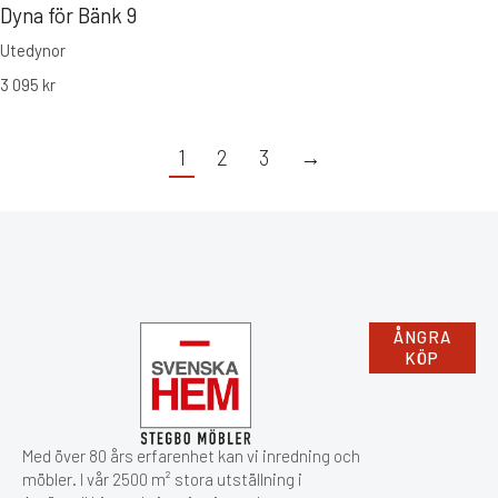
Dyna för Bänk 9
Utedynor
3 095
kr
1
2
3
→
ÅNGRA
KÖP
Med över 80 års erfarenhet kan vi inredning och
möbler. I vår 2500 m² stora utställning i