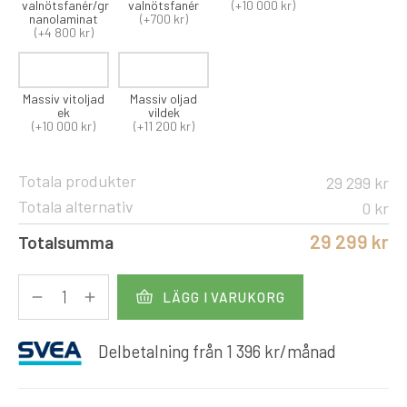
valnötsfanér/grön
valnötsfanér
(+10 000 kr)
nanolaminat
(+700 kr)
(+4 800 kr)
Massiv vitoljad
Massiv oljad
ek
vildek
(+10 000 kr)
(+11 200 kr)
Totala produkter
29 299 kr
Totala alternativ
0 kr
29 299 kr
Totalsumma
LÄGG I VARUKORG
Delbetalning från
1 396
kr
/månad