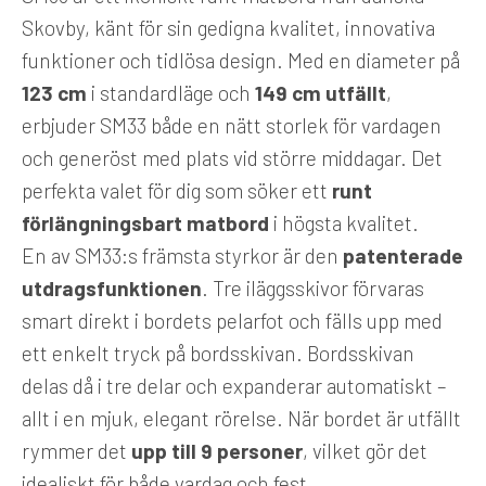
Skovby, känt för sin gedigna kvalitet, innovativa
funktioner och tidlösa design. Med en diameter på
123 cm
i standardläge och
149 cm utfällt
,
erbjuder SM33 både en nätt storlek för vardagen
och generöst med plats vid större middagar. Det
perfekta valet för dig som söker ett
runt
förlängningsbart matbord
i högsta kvalitet.
En av SM33:s främsta styrkor är den
patenterade
utdragsfunktionen
. Tre iläggsskivor förvaras
smart direkt i bordets pelarfot och fälls upp med
ett enkelt tryck på bordsskivan. Bordsskivan
delas då i tre delar och expanderar automatiskt –
allt i en mjuk, elegant rörelse. När bordet är utfällt
rymmer det
upp till 9 personer
, vilket gör det
idealiskt för både vardag och fest.