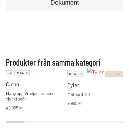
Dokument
Produkter från samma kategori
SV.HEM UNIK
ROWICO
FLER VAL
Clean
Tyler
Matgrupp Vitoljad massiv
Matbord 180
ek/ekfanér
9 995
kr
48 965
kr