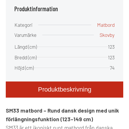
Produktinformation
Kategori
Matbord
Varumärke
Skovby
Längd (cm)
123
Bredd (cm)
123
Höjd (cm)
74
Produktbeskrivning
SM33 matbord – Rund dansk design med unik
förlängningsfunktion (123–149 cm)
SM33 är ett ikoniskt runt matbord från danska