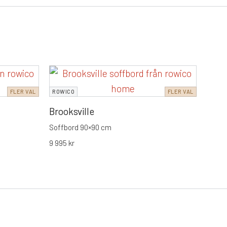
ROWI
FLER VAL
ROWICO
FLER VAL
Broo
Brooksville
Matbo
11 995
Soffbord 90×90 cm
9 995
kr