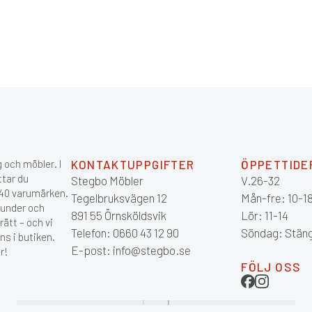
 och möbler. I
KONTAKTUPPGIFTER
ÖPPETTIDE
ttar du
Stegbo Möbler
V.26-32
 140 varumärken.
Tegelbruksvägen 12
Mån-fre: 10-1
kunder och
891 55 Örnsköldsvik
Lör: 11-14
ätt – och vi
Telefon: 0660 43 12 90
Söndag: Stän
ns i butiken.
E-post: info@stegbo.se
r!
FÖLJ OSS