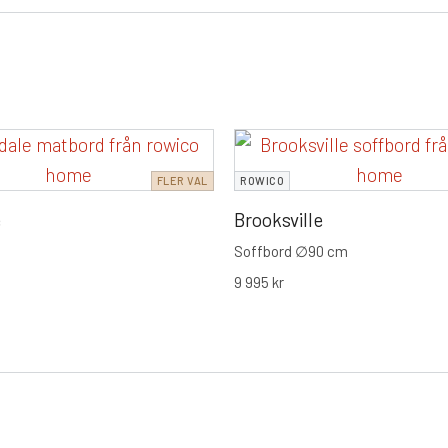
FLER VAL
ROWICO
e
Brooksville
Soffbord ∅90 cm
9 995
kr