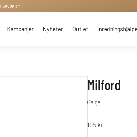
R 5000KR *
Kampanjer
Nyheter
Outlet
Inredningshjälp
Milford
Galge
195
kr