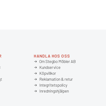
R
HANDLA HOS OSS
Om Stegbo Möbler AB
8
Kundservice
Köpvillkor
gt
Reklamation & retur
Integritetspolicy
Inredningshjälpen