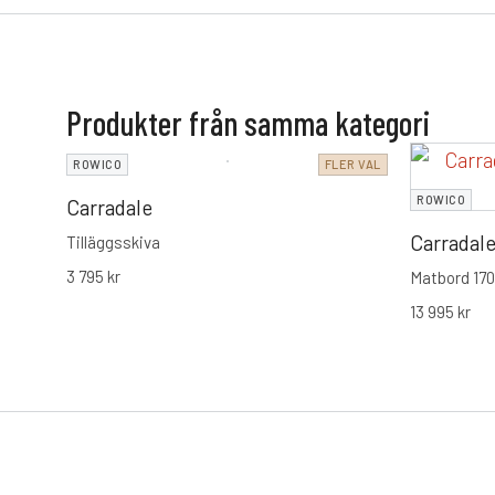
Produkter från samma kategori
ROWICO
FLER VAL
ROWICO
Carradale
Carradal
Tilläggsskiva
3 795
kr
Matbord 170
13 995
kr