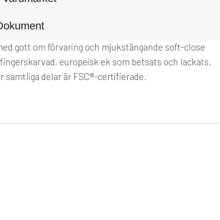
Dokument
 med gott om förvaring och mjukstängande soft-close
v, fingerskarvad, europeisk ek som betsats och lackats.
r samtliga delar är FSC®-certifierade.
FLER VAL
ROWICO