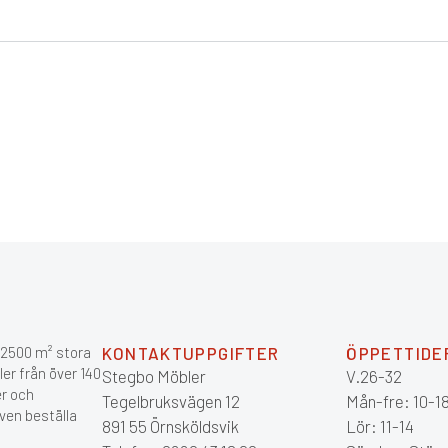
r 2500 m² stora
KONTAKTUPPGIFTER
ÖPPETTIDE
ler från över 140
Stegbo Möbler
V.26-32
er och
Tegelbruksvägen 12
Mån-fre: 10-1
ven beställa
891 55 Örnsköldsvik
Lör: 11-14