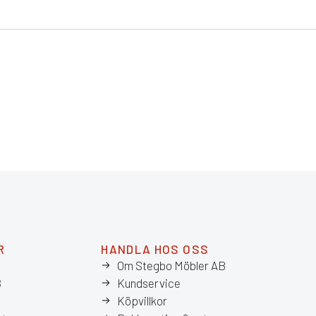
R
HANDLA HOS OSS
Om Stegbo Möbler AB
8
Kundservice
Köpvillkor