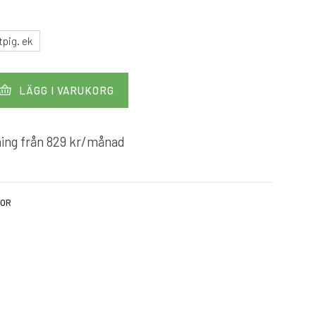
tpig. ek
LÄGG I VARUKORG
ing från
829
kr
/månad
KOR