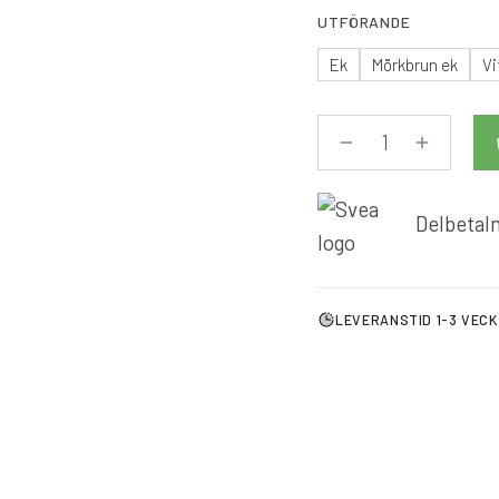
UTFÖRANDE
Ek
Mörkbrun ek
Vi
Delbetaln
LEVERANSTID 1-3 VEC