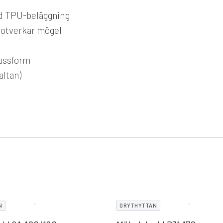
ed TPU-beläggning
 motverkar mögel
passform
altan)
N
GRYTHYTTAN