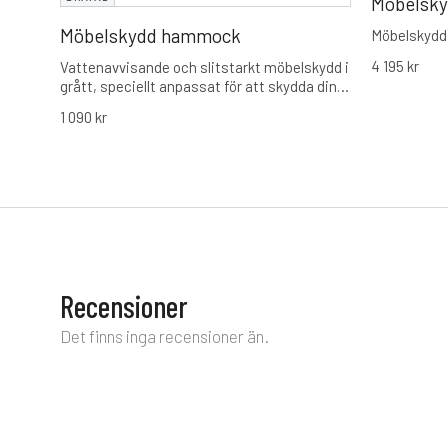
Möbelsky
Möbelskydd hammock
Möbelskydd
4 195
kr
Vattenavvisande och slitstarkt möbelskydd i
grått, speciellt anpassat för att skydda din
hammock mot regn, smuts och blekning. En
1 090
kr
nödvändig investering för att förlänga
livslängden på dina utemöbler.
Recensioner
Det finns inga recensioner än.