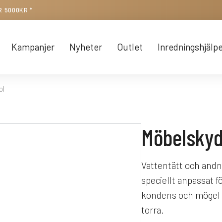
R 5000KR *
Kampanjer
Nyheter
Outlet
Inredningshjälp
ol
Möbelskyd
Vattentätt och andn
speciellt anpassat f
kondens och mögel s
torra.