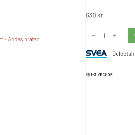
630
kr
Delbetaln
1-3 VECKOR