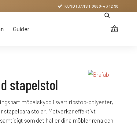
KUNDTJÄNST 0660-43 12 90
en
Guider
d stapelstol
ingsbart möbelskydd i svart ripstop-polyester,
ör stapelbara stolar. Motverkar effektivt
amtidigt som det håller dina möbler rena och