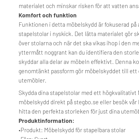
materialet och minskar risken för att vatten ansa
Komfort och funktion
Funktionen i detta möbelskydd är fokuserad på a
stapelstolar i nyskick. Det lätta materialet gör 
över stolarna och när det ska vikas ihop i den 
yttermått noggrant kan du identifiera den storlek
skyddar alla delar av möbeln effektivt. Denna k
genomtänkt passform gör möbelskyddet till ett o
utemöbler.
Skydda dina stapelstolar med ett högkvalitativt
möbelskydd direkt på stegbo.se eller besök vår b
hitta den perfekta storleken för just dina utemö
Produktinformation:
•
Produkt:
Möbelskydd för stapelbara stolar