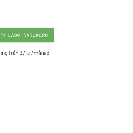
LÄGG I VARUKORG
ing från
97
kr
/månad