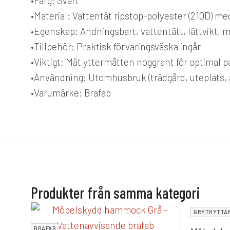
•
Färg:
Svart
•
Material:
Vattentät ripstop-polyester (210D) m
•
Egenskap:
Andningsbart, vattentätt, lättvikt,
•
Tillbehör:
Praktisk förvaringsväska ingår
•
Viktigt:
Mät yttermåtten noggrant för optimal 
•
Användning:
Utomhusbruk (trädgård, uteplats, 
•
Varumärke:
Brafab
Produkter från samma kategori
GRYTHYTTA
BRAFAB