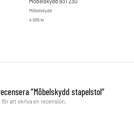
Möbelskydd B31 230
Möbelskydd
4 995
kr
 recensera ”Möbelskydd stapelstol”
d
för att skriva en recension.