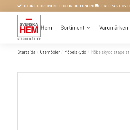
STORT SORTIMENT I BUTIK OCH ONLINE
FRI FRAKT ÖVE
Hem
Sortiment
Varumärken
Startsida
Utemöbler
Möbelskydd
Möbelskydd stapelst
Du är här: