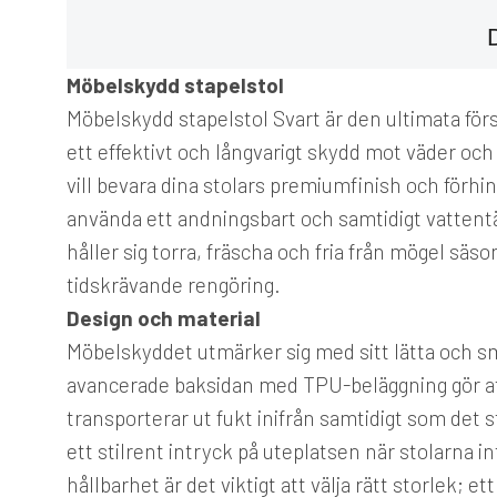
Möbelskydd stapelstol
Möbelskydd stapelstol Svart är den ultimata förs
ett effektivt och långvarigt skydd mot väder och
vill bevara dina stolars premiumfinish och förh
använda ett andningsbart och samtidigt vattentä
håller sig torra, fräscha och fria från mögel sä
tidskrävande rengöring.
Design och material
Möbelskyddet utmärker sig med sitt lätta och smi
avancerade baksidan med TPU-beläggning gör att 
transporterar ut fukt inifrån samtidigt som det 
ett stilrent intryck på uteplatsen när stolarna i
hållbarhet är det viktigt att välja rätt storlek; 