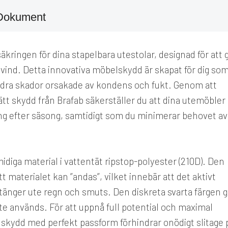
Dokument
äkringen för dina stapelbara utestolar, designad för att 
 vind. Detta innovativa möbelskydd är skapat för dig so
indra skador orsakade av kondens och fukt. Genom att
tt skydd från Brafab säkerställer du att dina utemöbler
song efter säsong, samtidigt som du minimerar behovet av
diga material i vattentät ripstop-polyester (210D). Den
materialet kan ”andas”, vilket innebär att det aktivt
stänger ute regn och smuts. Den diskreta svarta färgen g
nte används. För att uppnå full potential och maximal
ett skydd med perfekt passform förhindrar onödigt slitage 