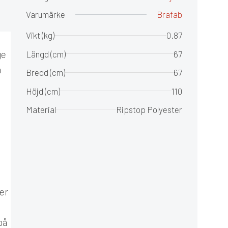
Varumärke
Brafab
Vikt (kg)
0.87
ge
Längd (cm)
67
m
Bredd (cm)
67
Höjd (cm)
110
Material
Ripstop Polyester
er
på