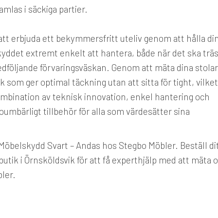
mlas i säckiga partier.
tt erbjuda ett bekymmersfritt uteliv genom att hålla di
skyddet extremt enkelt att hantera, både när det ska trä
medföljande förvaringsväskan. Genom att mäta dina stola
 som ger optimal täckning utan att sitta för tight, vilket
ombination av teknisk innovation, enkel hantering och
umbärligt tillbehör för alla som värdesätter sina
 Möbelskydd Svart – Andas hos Stegbo Möbler. Beställ di
utik i Örnsköldsvik för att få experthjälp med att mäta 
bler.