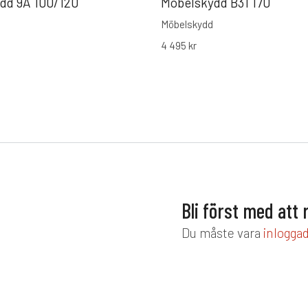
dd 9A 100/120
Möbelskydd B31 170
Möbelskydd
4 495
kr
Bli först med att
Du måste vara
inlogga