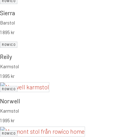
ROWICO
Sierra
Barstol
1 895
kr
ROWICO
Reily
Karmstol
1 995
kr
ROWICO
Norwell
Karmstol
1 995
kr
ROWICO