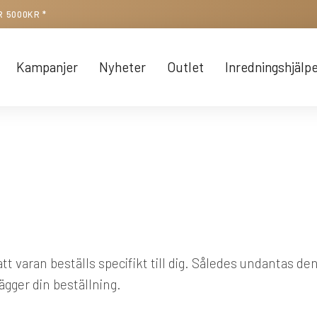
R 5000KR *
Kampanjer
Nyheter
Outlet
Inredningshjälp
t varan beställs specifikt till dig. Således undantas de
lägger din beställning.