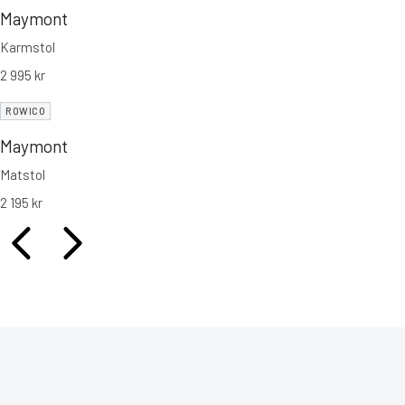
Maymont
Karmstol
2 995
kr
ROWICO
Maymont
Matstol
2 195
kr