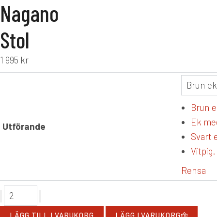
Nagano
Stol
1 995
kr
Brun e
Ek med
Utförande
Svart 
Vitpig.
Rensa
LÄGG TILL I VARUKORG
LÄGG I VARUKORG