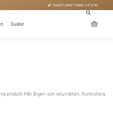
KUNDTJÄNST 0660-43 12 90
en
Guider
nna produkt från ånger- och returrätten. Kontrollera