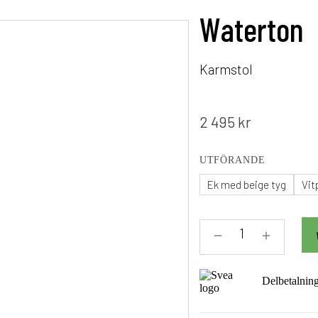
Waterton
Karmstol
2 495
kr
UTFÖRANDE
Ek med beige tyg
Vit
Delbetalnin