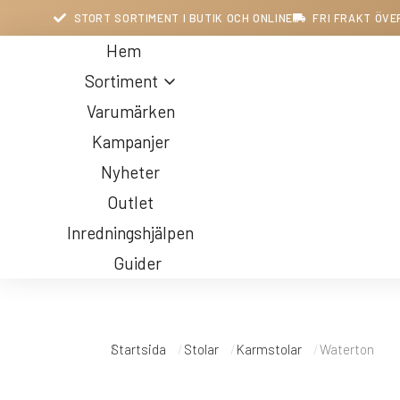
STORT SORTIMENT I BUTIK OCH ONLINE
FRI FRAKT ÖVE
Hem
Sortiment
Varumärken
Kampanjer
Nyheter
Outlet
Inredningshjälpen
Guider
Belysning
Du är här:
Startsida
Stolar
Karmstolar
Waterton