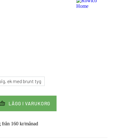
pig. ek med brunt tyg
LÄGG I VARUKORG
g från
160
kr
/månad