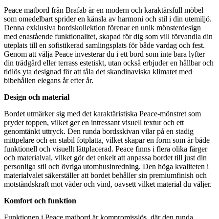
Peace matbord från Brafab är en modern och karaktärsfull möbel
som omedelbart sprider en känsla av harmoni och stil i din utemiljö.
Denna exklusiva bordskollektion förenar en unik mönsterdesign
med enastående funktionalitet, skapad för dig som vill förvandla din
uteplats till en sofistikerad samlingsplats för både vardag och fest.
Genom att välja Peace investerar du i ett bord som inte bara lyfter
din trädgård eller terrass estetiskt, utan också erbjuder en hållbar och
tidlös yta designad för att tåla det skandinaviska klimatet med
bibehållen elegans år efter år.
Design och material
Bordet utmärker sig med det karaktäristiska Peace-mönstret som
pryder toppen, vilket ger en intressant visuell textur och ett
genomtänkt uttryck. Den runda bordsskivan vilar på en stadig
mittpelare och en stabil fotplatta, vilket skapar en form som är både
funktionell och visuellt lättplacerad. Peace finns i flera olika färger
och materialval, vilket gör det enkelt att anpassa bordet till just din
personliga stil och övriga utomhusinredning. Den höga kvaliteten i
materialvalet säkerställer att bordet behåller sin premiumfinish och
motståndskraft mot väder och vind, oavsett vilket material du väljer.
Komfort och funktion
Funktionen i Peace matbord är kompromisslös, där den runda