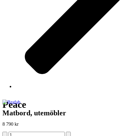
Peace
Matbord, utemöbler
8 790
kr