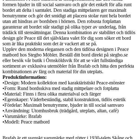
formen bjuder in till social samvaro och gör det enkelt för alla runt
bordet att delta i samtalet. Den stadiga mittpelaren ger maximalt
benutrymme och gör det smidigt att placera stolar runt hela bordet
utan att hindras av bordsben i hörnen. Den robusta fotplattan
garanterar att bordet står stadigt på olika typer av underlag, från
trädäck till stensättningar. Denna kombination av stabilitet och tidlös
design gör Peace till det självklara valet för dig som söker ett bord
som är lika praktiskt som det är vackert att se på.
Upplev den moderna elegansen och den tidlösa designen i Peace
matbord hos Stegbo Möbler. Beställ ditt bord direkt på stegbo.se
eller besök vår butik i Örnsköldsvik för att se vårt fullständiga
sortiment av exklusiva utemöbler från Brafab och hitta den perfekta
kombinationen av färg och material för din uteplats.
Produktinformation:
•
Design:
Modern kollektion med karaktäristiskt Peace-mönster
•
Form:
Rund bordsskiva med stadig mittpelare och fotplatta
•
Material:
Finns i flera olika materialval och färger
•
Egenskaper:
Väderbeständig, stabil konstruktion, tidlös estetik
•
Fördelar:
Maximalt benutrymme, bjuder in till social samvaro
•
Användning:
Utomhusbruk (trädgård, uteplats, altan, café)
•
Varumärke:
Brafab
•
Modell:
Peace matbord
Brafab är ett svenskt varumärke med rötter i 1930-talets Skåne och