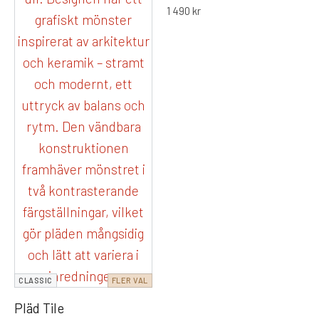
1 490
kr
CLASSIC
FLER VAL
Pläd Tile