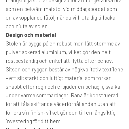
mångsidiga stol är designad för att fungera lika bra
som en bekväm matstol vid middagsbordet som
en avkopplande fåtölj när du vill luta dig tillbaka
och njuta av solen.
Design och material
Stolen är byggd på en robust men lätt stomme av
pulverlackerad aluminium, vilket gör den helt
rostbeständig och enkel att flytta efter behov.
Sitsen och ryggen består av högkvalitativ textilene
– ett slitstarkt och luftigt material som torkar
snabbt efter regn och erbjuder en behaglig svalka
under varma sommardagar. Rana är konstruerad
för att tåla skiftande väderförhållanden utan att
förlora sin finish, vilket gör den till en långsiktig
investering för ditt hem.