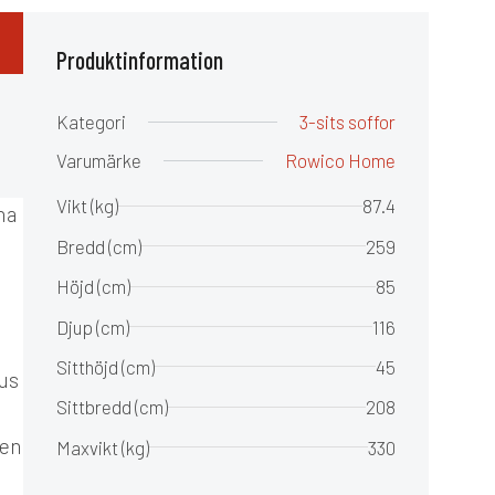
Produktinformation
Kategori
3-sits soffor
Varumärke
Rowico Home
Vikt (kg)
87.4
na
Bredd (cm)
259
Höjd (cm)
85
Djup (cm)
116
Sitthöjd (cm)
45
kus
Sittbredd (cm)
208
 en
Maxvikt (kg)
330