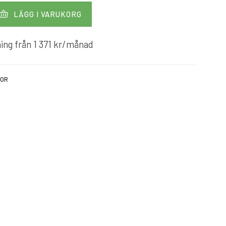
LÄGG I VARUKORG
ing från
1 371
kr
/månad
KOR