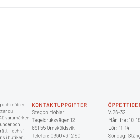
 och möbler. I
KONTAKTUPPGIFTER
ÖPPETTIDE
ttar du
Stegbo Möbler
V.26-32
 140 varumärken.
Tegelbruksvägen 12
Mån-fre: 10-1
kunder och
891 55 Örnsköldsvik
Lör: 11-14
ätt – och vi
Telefon: 0660 43 12 90
Söndag: Stän
ns i butiken.