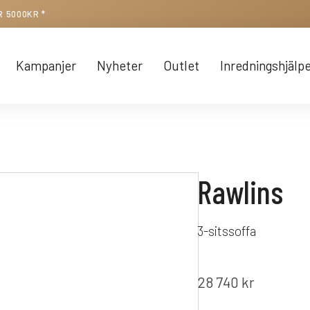
R 5000KR *
Kampanjer
Nyheter
Outlet
Inredningshjälp
Rawlins
3-sitssoffa
28 740
kr