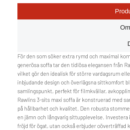
Produ
Om
För den som söker extra rymd och maximal komfo
generösa soffa tar den tidlösa elegansen från 
vilket gör den idealisk för större vardagsrum elle
inbjudande design och överlägsna sittkomfort bl
samlingspunkt, perfekt för filmkvällar, avkoppl
Rawlins 3-sits maxi soffa är konstruerad med s
på hållbarhet och kvalitet. Den robusta stomme
en jämn och långvarig sittupplevelse. Investera 
fröjd för ögat, utan också erbjuder oöverträffad 