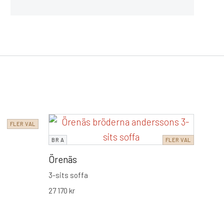
FLER VAL
FRAN
BR A
FLER VAL
Vilma
Örenäs
Stilre
skandi
3-sits soffa
sittk
15
Från
kalls
27 170
kr
känsl