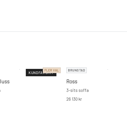
FLER VAL
BRUNSTAD
KUNDFAVORIT
luss
Ross
a
3-sits soffa
26 130
kr