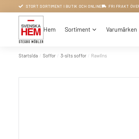
STORT SORTIMENT I BUTIK OCH ONLINE
FRI FRAKT ÖVE
Hem
Sortiment
Varumärken
Startsida
Soffor
3-sits soffor
Rawlins
Du är här: