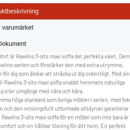
ktbeskrivning
 varumärket
Dokument
rt är Rawlins 3-sits maxi soffa det perfekta valet. Den
Rawlins-serien och förstärker den med extra utrymme,
r för dig som älskar att sträcka ut dig ordentligt. Med sin
ir Rawlins 3-sits maxi soffa snabbt hemmets naturliga
ing eller umgänge med nära och kära.
amma höga standard som övriga möbler i serien, med fo
n och den omsorgsfullt utformade sittdynan garanterar
i Rawlins 3-sits maxi soffa för en möbel som inte bara är
komfort och en hållbar lösning för ditt hem. En perfekt