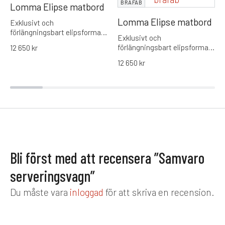
BRAFAB
Lomma Elipse matbord
Lomma Elipse matbord
Exklusivt och
förlängningsbart elipsformat
Exklusivt och
matbord i aluminium från
förlängningsbart elipsformat
12 650
kr
Brafab. Utrustat med
matbord i aluminium från
rundade hörn för ökad
12 650
kr
Brafab. Utrustat med
gemenskap och en smidig
rundade hörn för ökad
förlängningsfunktion som tar
gemenskap och en smidig
bordet från 220 cm till en
förlängningsfunktion som tar
maxlängd på 280 cm.
bordet från 220 cm till en
maxlängd på 280 cm.
Bli först med att recensera ”Samvaro
serveringsvagn”
Du måste vara
inloggad
för att skriva en recension.