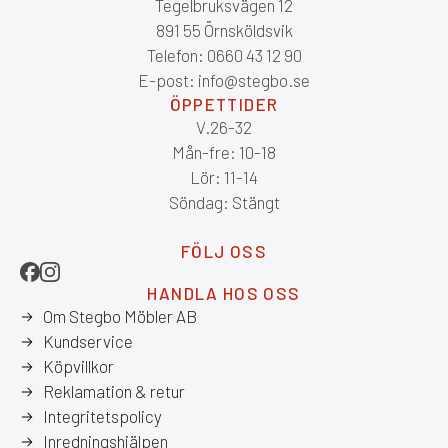
Tegelbruksvägen 12
891 55 Örnsköldsvik
Telefon: 0660 43 12 90
E-post: info@stegbo.se
ÖPPETTIDER
V.26-32
Mån-fre: 10-18
Lör: 11-14
Söndag: Stängt
FÖLJ OSS
HANDLA HOS OSS
Om Stegbo Möbler AB
Kundservice
Köpvillkor
Reklamation & retur
Integritetspolicy
Inredningshjälpen