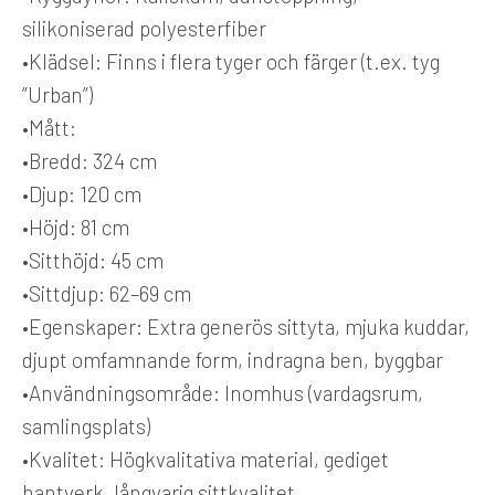
silikoniserad polyesterfiber
•
Klädsel:
Finns i flera tyger och färger (t.ex. tyg
”Urban”)
•
Mått:
•
Bredd: 324 cm
•
Djup: 120 cm
•
Höjd: 81 cm
•
Sitthöjd: 45 cm
•
Sittdjup: 62–69 cm
•
Egenskaper:
Extra generös sittyta, mjuka kuddar,
djupt omfamnande form, indragna ben, byggbar
•
Användningsområde:
Inomhus (vardagsrum,
samlingsplats)
•
Kvalitet:
Högkvalitativa material, gediget
hantverk, långvarig sittkvalitet