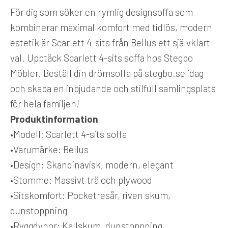
För dig som söker en rymlig designsoffa som
kombinerar maximal komfort med tidlös, modern
estetik är Scarlett 4-sits från Bellus ett självklart
val. Upptäck Scarlett 4-sits soffa hos Stegbo
Möbler. Beställ din drömsoffa på stegbo.se idag
och skapa en inbjudande och stilfull samlingsplats
för hela familjen!
Produktinformation
•
Modell:
Scarlett 4-sits soffa
•
Varumärke:
Bellus
•
Design:
Skandinavisk, modern, elegant
•
Stomme:
Massivt trä och plywood
•
Sitskomfort:
Pocketresår, riven skum,
dunstoppning
•
Ryggdynor:
Kallskum, dunstoppning,