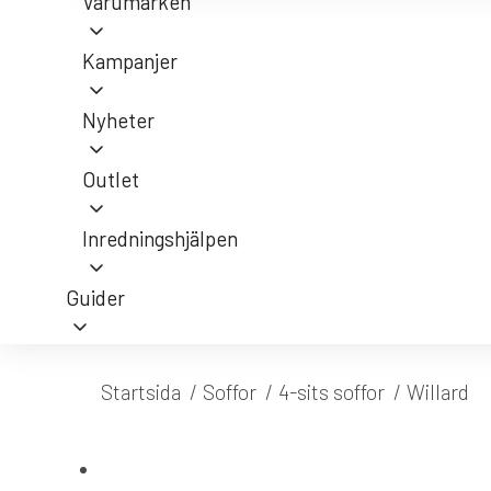
Varumärken
Kampanjer
Nyheter
Outlet
Inredningshjälpen
Guider
Du är här:
Startsida
Soffor
4-sits soffor
Willard