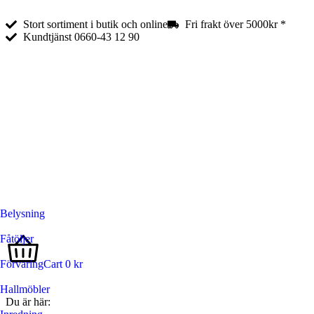
Stort sortiment i butik och online
Fri frakt över 5000kr *
Kundtjänst 0660-43 12 90
Belysning
Fåtöljer
Förvaring
Cart
0
kr
Hallmöbler
Du är här: