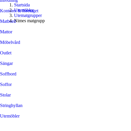
Inredning
Startsida
Utemöbler
Kontoret & företaget
Utematgrupper
Nimes matgrupp
Matbord
Mattor
Möbelvård
Outlet
Sängar
Soffbord
Soffor
Stolar
Stringhyllan
Utemöbler