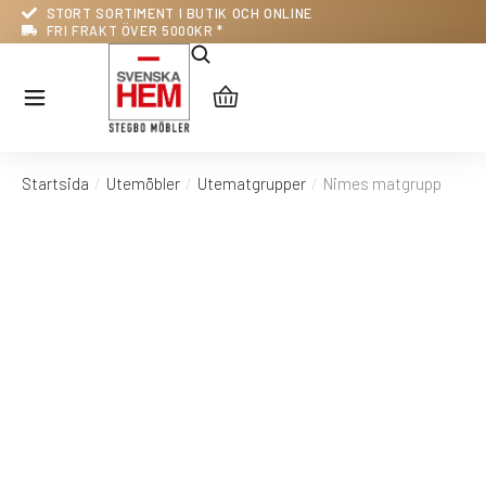
STORT SORTIMENT I BUTIK OCH ONLINE
FRI FRAKT ÖVER 5000KR *
Startsida
Utemöbler
Utematgrupper
Nimes matgrupp
Du är här: