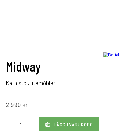
Midway
Karmstol, utemöbler
2 990
kr
LÄGG I VARUKORG