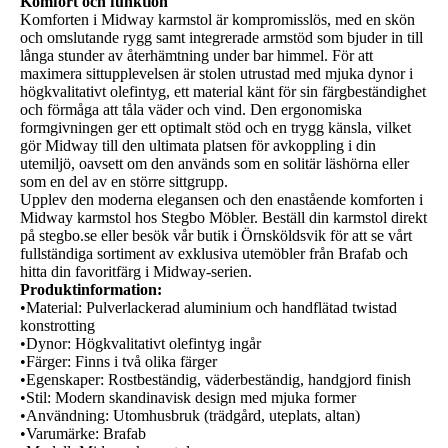
Komfort och funktion
Komforten i Midway karmstol är kompromisslös, med en skön
och omslutande rygg samt integrerade armstöd som bjuder in till
långa stunder av återhämtning under bar himmel. För att
maximera sittupplevelsen är stolen utrustad med mjuka dynor i
högkvalitativt olefintyg, ett material känt för sin färgbeständighet
och förmåga att tåla väder och vind. Den ergonomiska
formgivningen ger ett optimalt stöd och en trygg känsla, vilket
gör Midway till den ultimata platsen för avkoppling i din
utemiljö, oavsett om den används som en solitär läshörna eller
som en del av en större sittgrupp.
Upplev den moderna elegansen och den enastående komforten i
Midway karmstol hos Stegbo Möbler. Beställ din karmstol direkt
på stegbo.se eller besök vår butik i Örnsköldsvik för att se vårt
fullständiga sortiment av exklusiva utemöbler från Brafab och
hitta din favoritfärg i Midway-serien.
Produktinformation:
•
Material:
Pulverlackerad aluminium och handflätad twistad
konstrotting
•
Dynor:
Högkvalitativt olefintyg ingår
•
Färger:
Finns i två olika färger
•
Egenskaper:
Rostbeständig, väderbeständig, handgjord finish
•
Stil:
Modern skandinavisk design med mjuka former
•
Användning:
Utomhusbruk (trädgård, uteplats, altan)
•
Varumärke:
Brafab