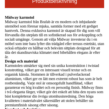
Produktbeskrivning
Midway karmstol
Midway karmstol från Brafab är en modern och inbjudande
utemöbel som förenar mjuka, samtida former med ett gediget
hantverk. Denna exklusiva karmstol är skapad för dig som vill
förvandla din uteplats till en sofistikerad oas för avkoppling och
socialt umgänge. Genom att välja Midway investerar du i en
möbel som inte bara lyfter din trädgård eller terrass estetiskt, utan
också erbjuder en hållbar och bekväm sittplats designad för att
tåla det skandinaviska klimatet med bibehållen elegans år efter
år.
Design och material
Karmstolen utmärker sig med sin unika konstruktion i twistad
konstrotting, vilket ger en intressant visuell textur och en
organisk känsla. Stommen är tillverkad i pulverlackerad
aluminium, vilket ger en lätt men extremt robust bas som är helt
rostbeständig. Varje stol är omsorgsfullt handflätad, vilket
garanterar en hög kvalitet och en personlig finish. Midway finns
i två eleganta färger, vilket gör det enkelt att hitta den nyans som
bäst kompletterar din övriga utomhusinredning. Den höga
kvaliteten i materialvalet säkerställer att stolen behåller sin
premiumfinish säsong efter säsong.