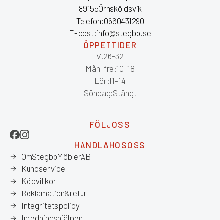
891 55 Örnsköldsvik
Telefon: 0660 43 12 90
E-post: info@stegbo.se
ÖPPETTIDER
V.26-32
Mån-fre: 10-18
Lör: 11-14
Söndag: Stängt
FÖLJ OSS
HANDLA HOS OSS
Om Stegbo Möbler AB
Kundservice
Köpvillkor
Reklamation & retur
Integritetspolicy
Inredningshjälpen