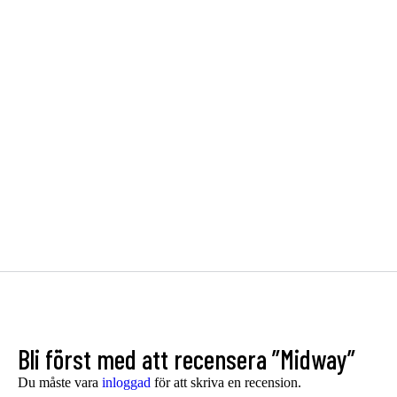
Delia
Matstol, utemöbler
Matstol, utemöbler
1 150
kr
1 150
kr
Bli först med att recensera ”Midway”
Du måste vara
inloggad
för att skriva en recension.