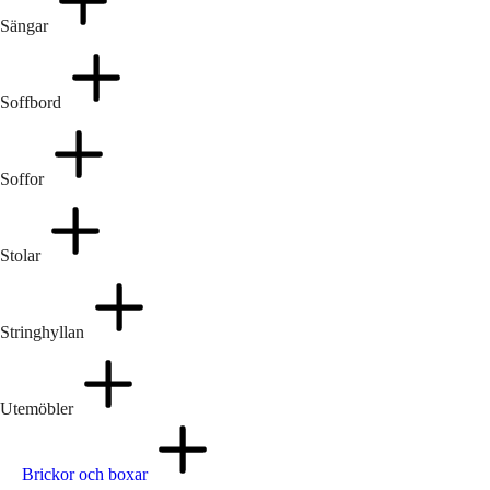
Sängar
Soffbord
Soffor
Stolar
Stringhyllan
Utemöbler
Brickor och boxar