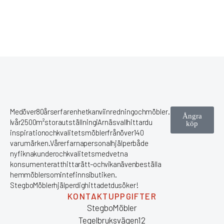
Med över 80 års erfarenhet kan vi inredning och möbler.
Ångra
I vår 2500 m² stora utställning i Arnäsvall hittar du
köp
inspiration och kvalitetsmöbler från över 140
varumärken. Vår erfarna personal hjälper både
nyfikna kunder och kvalitetsmedvetna
konsumenter att hitta rätt – och vi kan även beställa
hem möbler som inte finns i butiken.
Stegbo Möbler hjälper dig hitta det du söker!
KONTAKTUPPGIFTER
Stegbo Möbler
Tegelbruksvägen 12