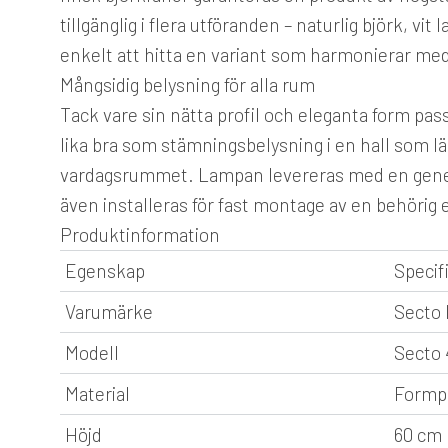
tillgänglig i flera utföranden – naturlig björk, vit
enkelt att hitta en variant som harmonierar med
Mångsidig belysning för alla rum
Tack vare sin nätta profil och eleganta form pas
lika bra som stämningsbelysning i en hall som l
vardagsrummet. Lampan levereras med en gene
även installeras för fast montage av en behörig e
Produktinformation
Egenskap
Specif
Varumärke
Secto 
Modell
Secto 
Material
Formpr
Höjd
60 cm