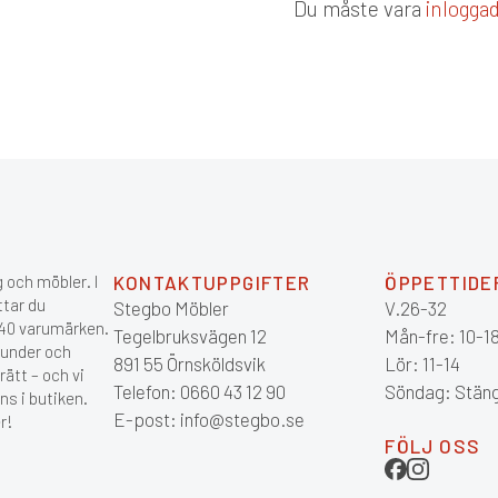
Du måste vara
inlogga
 och möbler. I
KONTAKTUPPGIFTER
ÖPPETTIDE
ttar du
Stegbo Möbler
V.26-32
 140 varumärken.
Tegelbruksvägen 12
Mån-fre: 10-1
kunder och
891 55 Örnsköldsvik
Lör: 11-14
ätt – och vi
Telefon: 0660 43 12 90
Söndag: Stän
ns i butiken.
E-post: info@stegbo.se
r!
FÖLJ OSS