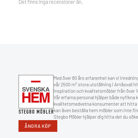
Det finns inga recensioner än.
Med över 80 års erfarenhet kan vi inredning
vår 2500 m² stora utställning i Arnäsvall hi
inspiration och kvalitetsmöbler från över
Vår erfarna personal hjälper både nyfikna 
kvalitetsmedvetna konsumenter att hitta r
kan även beställa hem möbler som inte fin
Stegbo Möbler hjälper dig hitta det du söke
ÅNGRA KÖP