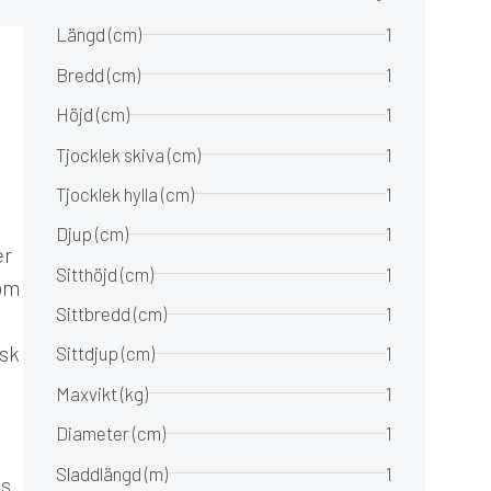
Längd (cm)
1
Bredd (cm)
1
Höjd (cm)
1
Tjocklek skiva (cm)
1
Tjocklek hylla (cm)
1
Djup (cm)
1
er
Sitthöjd (cm)
1
som
Sittbredd (cm)
1
isk
Sittdjup (cm)
1
Maxvikt (kg)
1
Diameter (cm)
1
Sladdlängd (m)
1
ns