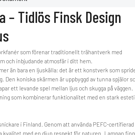
 – Tidlös Finsk Design
us
örkfanér som förenar traditionellt trähantverk med
rm och inbjudande atmosfär i ditt hem.
er än bara en ljuskälla; det är ett konstverk som sprid
ing. Den koniska skärmen är uppbyggd av tunna spjälor 
 skapar ett levande spel mellan ljus och skugga på väggen.
sning som kombinerar funktionalitet med en stark estet
a snickare i Finland. Genom att använda PEFC-certifierad
a kvalitet med en djup respekt för naturen. Lampan fin