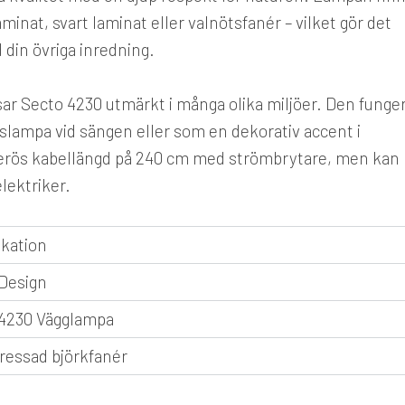
 laminat, svart laminat eller valnötsfanér – vilket gör det
 din övriga inredning.
sar Secto 4230 utmärkt i många olika miljöer. Den funge
äslampa vid sängen eller som en dekorativ accent i
rös kabellängd på 240 cm med strömbrytare, men kan
lektriker.
ikation
Design
4230 Vägglampa
essad björkfanér