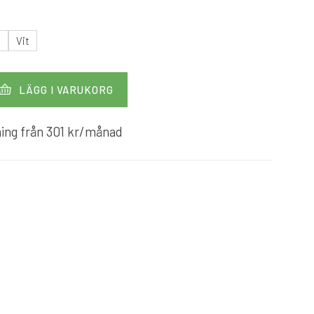
t
Vit
LÄGG I VARUKORG
ing från
301
kr
/månad