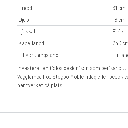
Bredd
31 cm
Djup
18 cm
Ljuskälla
E14 so
Kabellängd
240 c
Tillverkningsland
Finlan
Investera i en tidlös designikon som berikar dit
Vägglampa hos Stegbo Möbler idag eller besök vår
hantverket på plats.