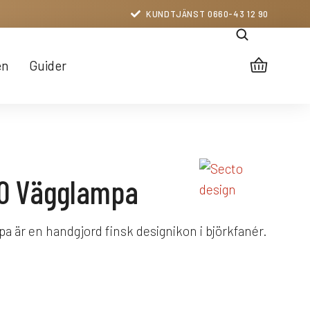
KUNDTJÄNST 0660-43 12 90
en
Guider
30 Vägglampa
a är en handgjord finsk designikon i björkfanér.