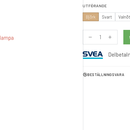
UTFÖRANDE
Björk
Svart
Valnö
Delbetaln
BESTÄLLNINGSVARA