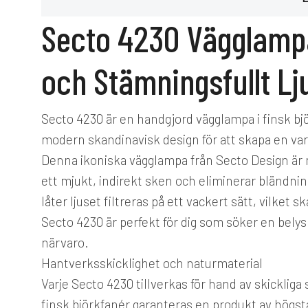
Secto 4230 Vägglampa
och Stämningsfullt Lj
Secto 4230 är en handgjord vägglampa i finsk bj
modern skandinavisk design för att skapa en va
Denna ikoniska vägglampa från Secto Design är m
ett mjukt, indirekt sken och eliminerar bländn
låter ljuset filtreras på ett vackert sätt, vilket
Secto 4230 är perfekt för dig som söker en bely
närvaro.
Hantverksskicklighet och naturmaterial
Varje Secto 4230 tillverkas för hand av skicklig
finsk björkfanér garanteras en produkt av högst