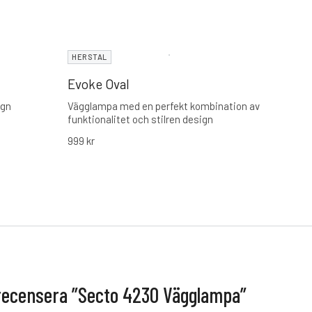
HERSTAL
HERS
Evoke Oval
Evok
ign
Vägglampa med en perfekt kombination av
Väggl
funktionalitet och stilren design
funkti
999
kr
79
Från
 recensera ”Secto 4230 Vägglampa”