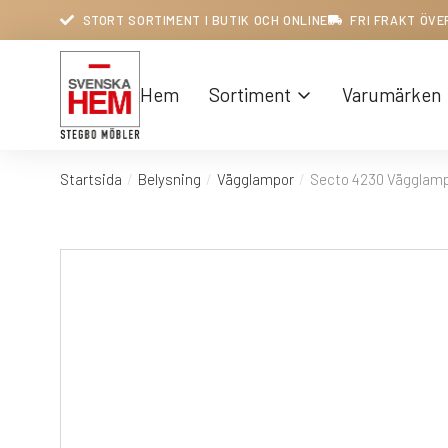
STORT SORTIMENT I BUTIK OCH ONLINE
FRI FRAKT ÖVE
Hem
Sortiment
Varumärken
Startsida
Belysning
Vägglampor
Secto 4230 Vägglam
Du är här: