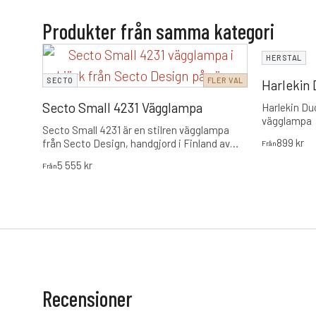
Produkter från samma kategori
HERSTAL
SECTO
FLER VAL
Harlekin
Secto Small 4231 Vägglampa
Harlekin Duo
vägglampa
Secto Small 4231 är en stilren vägglampa
899
kr
från
Secto Design
, handgjord i Finland av
Från
formpressad björk.
5 555
kr
Från
Recensioner