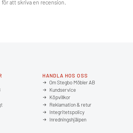
d
för att skriva en recension.
R
HANDLA HOS OSS
Om Stegbo Möbler AB
8
Kundservice
Köpvillkor
gt
Reklamation & retur
Integritetspolicy
Inredningshjälpen