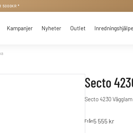
R 5000KR *
Kampanjer
Nyheter
Outlet
Inredningshjälp
pa
Secto 42
Secto 4230 Vägglamp
5 555
kr
Från