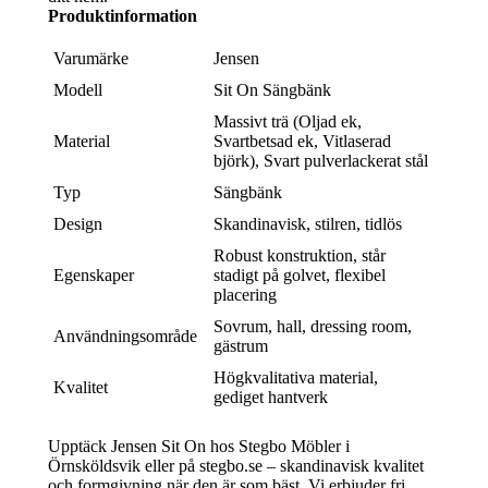
Produktinformation
Varumärke
Jensen
Modell
Sit On Sängbänk
Massivt trä (Oljad ek,
Material
Svartbetsad ek, Vitlaserad
björk), Svart pulverlackerat stål
Typ
Sängbänk
Design
Skandinavisk, stilren, tidlös
Robust konstruktion, står
Egenskaper
stadigt på golvet, flexibel
placering
Sovrum, hall, dressing room,
Användningsområde
gästrum
Högkvalitativa material,
Kvalitet
gediget hantverk
Upptäck Jensen Sit On hos Stegbo Möbler i
Örnsköldsvik eller på stegbo.se – skandinavisk kvalitet
och formgivning när den är som bäst. Vi erbjuder fri