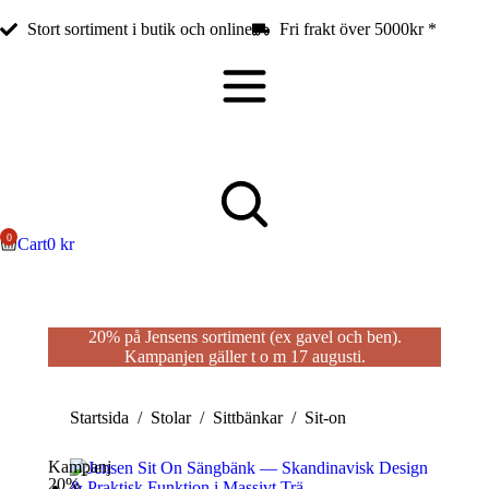
Stort sortiment i butik och online
Fri frakt över 5000kr *
Cart
0
kr
20% på Jensens sortiment (ex gavel och ben)
.
Kampanjen gäller t o m 17 augusti.
Du är här:
Startsida
Stolar
Sittbänkar
Sit-on
Kampanj
20%