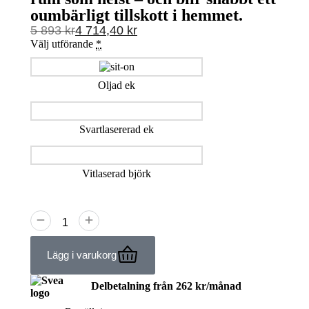
oumbärligt tillskott i hemmet.
5 893
kr
4 714,40
kr
Välj utförande
*
Oljad ek
Svartlasererad ek
Vitlaserad björk
Lägg i varukorg
Delbetalning från
262
kr
/månad