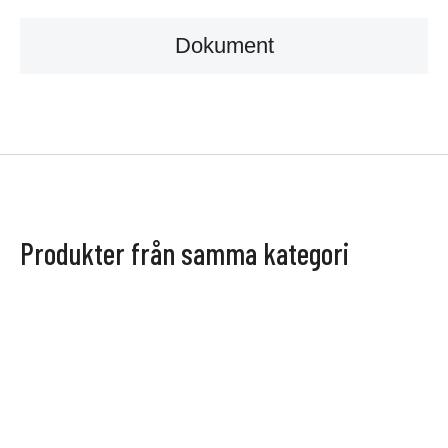
Dokument
Produkter från samma kategori
STRING
FLER VAL
STRING
FLER VAL
Museum sidobord
Museum vägghylla
Hyllsystem
Hyllsystem
3 145
kr
1 575
kr