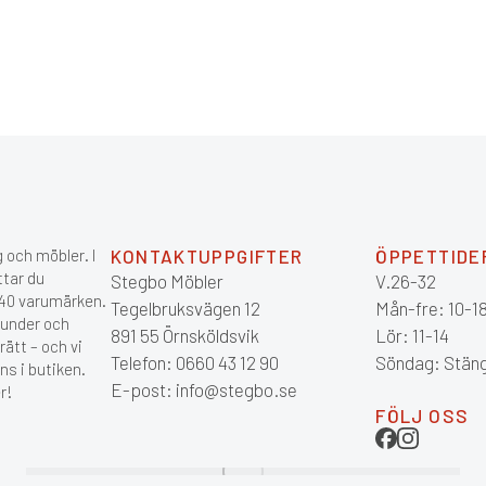
 och möbler. I
KONTAKTUPPGIFTER
ÖPPETTIDE
ttar du
Stegbo Möbler
V.26-32
 140 varumärken.
Tegelbruksvägen 12
Mån-fre: 10-1
kunder och
891 55 Örnsköldsvik
Lör: 11-14
ätt – och vi
Telefon: 0660 43 12 90
Söndag: Stän
ns i butiken.
E-post: info@stegbo.se
r!
FÖLJ OSS