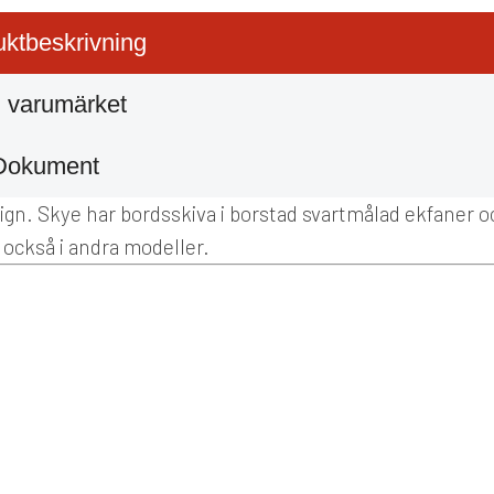
ktbeskrivning
 varumärket
Dokument
sign. Skye har bordsskiva i borstad svartmålad ekfaner o
 också i andra modeller.