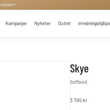
R 5000KR *
Kampanjer
Nyheter
Outlet
Inredningshjälp
Skye
Soffbord
3 795
kr