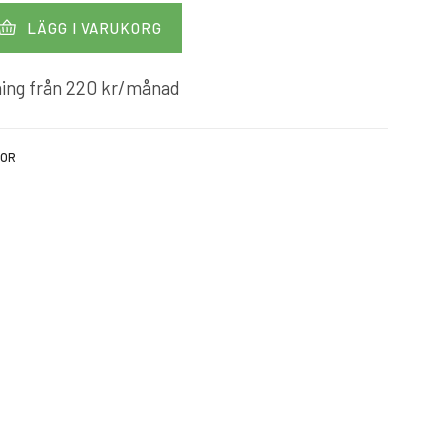
LÄGG I VARUKORG
ing från
220
kr
/månad
KOR