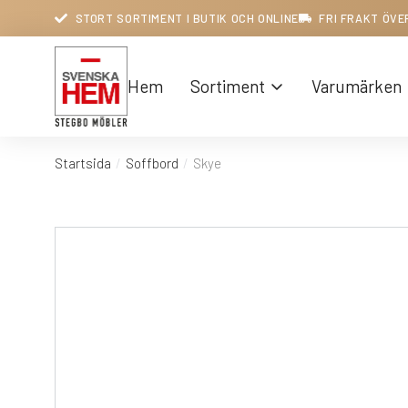
STORT SORTIMENT I BUTIK OCH ONLINE
FRI FRAKT ÖVE
Hem
Sortiment
Varumärken
Startsida
Soffbord
Skye
Du är här: