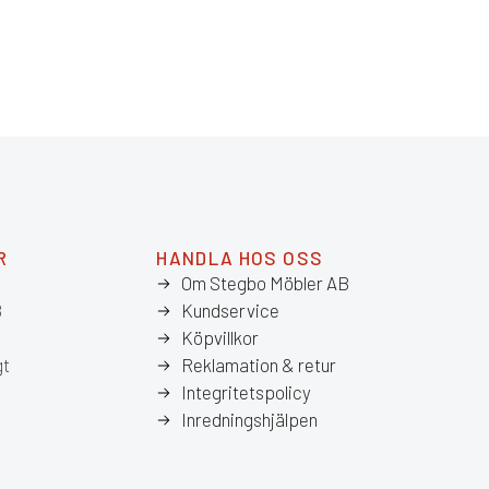
R
HANDLA HOS OSS
Om Stegbo Möbler AB
8
Kundservice
Köpvillkor
gt
Reklamation & retur
Integritetspolicy
Inredningshjälpen