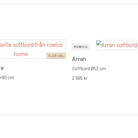
ROWICO
FLER VAL
Arran
le
Soffbord Ø52 cm
0×90 cm
2 995
kr