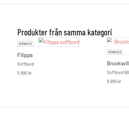
Produkter från samma kategori
ROWICO
ROWICO
Filippa
Brooksvil
Soffbord
Soffbord 9
5 995
kr
9 995
kr