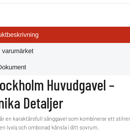
ktbeskrivning
 varumärket
Dokument
Stockholm Huvudgavel –
ika Detaljer
r en karaktärsfull sänggavel som kombinerar ett stilre
 en lyxig och ombonad känsla i ditt sovrum.