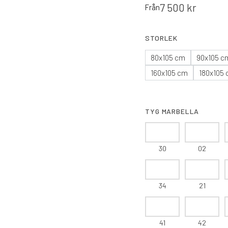
7 500
kr
Från
STORLEK
80x105 cm
90x105 c
160x105 cm
180x105
TYG MARBELLA
30
02
34
21
41
42