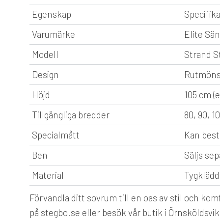
Egenskap
Specifik
Varumärke
Elite Sä
Modell
Strand S
Design
Rutmönst
Höjd
105 cm (e
Tillgängliga bredder
80, 90, 1
Specialmått
Kan best
Ben
Säljs sep
Material
Tygklädd
Förvandla ditt sovrum till en oas av stil och k
på stegbo.se eller besök vår butik i Örnsköldsvik