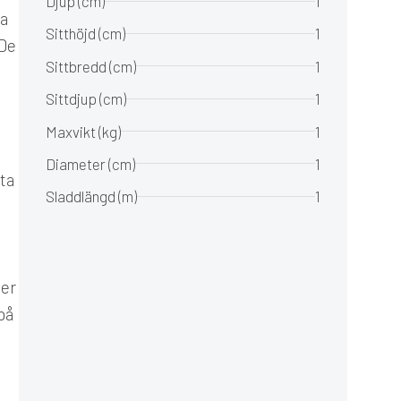
Djup (cm)
1
la
Sitthöjd (cm)
1
 De
Sittbredd (cm)
1
Sittdjup (cm)
1
Maxvikt (kg)
1
Diameter (cm)
1
tta
Sladdlängd (m)
1
ger
på