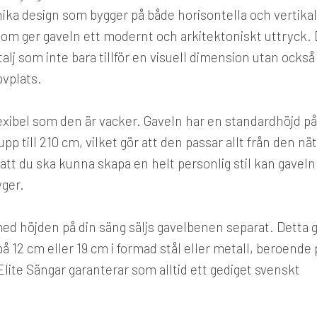
ka design som bygger på både horisontella och vertika
 som ger gaveln ett modernt och arkitektoniskt uttryck.
lj som inte bara tillför en visuell dimension utan också
ovplats.
lexibel som den är vacker. Gaveln har en standardhöjd på
pp till 210 cm, vilket gör att den passar allt från den nä
att du ska kunna skapa en helt personlig stil kan gaveln
yger.
ed höjden på din säng säljs gavelbenen separat. Detta 
på 12 cm eller 19 cm i formad stål eller metall, beroende 
Elite Sängar garanterar som alltid ett gediget svenskt