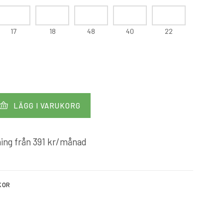
17
18
48
40
22
LÄGG I VARUKORG
ing från
391
kr
/månad
KOR