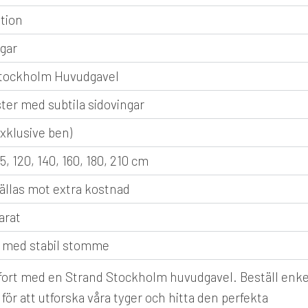
ation
ngar
tockholm Huvudgavel
er med subtila sidovingar
xklusive ben)
05, 120, 140, 160, 180, 210 cm
ällas mot extra kostnad
arat
 med stabil stomme
omfort med en Strand Stockholm huvudgavel. Beställ enke
 för att utforska våra tyger och hitta den perfekta