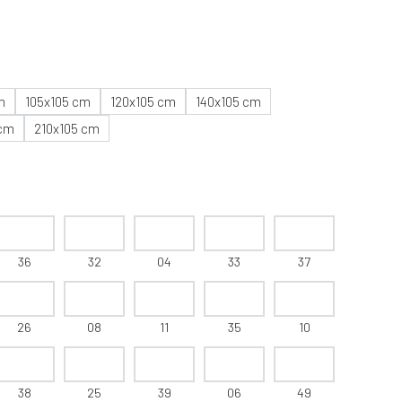
m
105x105 cm
120x105 cm
140x105 cm
 cm
210x105 cm
36
32
04
33
37
26
08
11
35
10
38
25
39
06
49