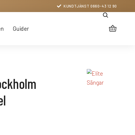
KUNDTJÄNST 0660-43 12 90
en
Guider
ockholm
el