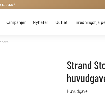
R 5000KR *
Kampanjer
Nyheter
Outlet
Inredningshjälp
dgavel
Strand St
huvudgav
Huvudgavel