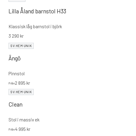
Lilla Åland barnstol H33
Klassisk låg barnstol i björk
3 290
kr
SV.HEM UNIK
Ängö
Pinnstol
2 895
kr
Från
SV.HEM UNIK
Clean
Stol i massiv ek
4 995
kr
Från