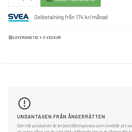
Delbetalning från
174
kr
/månad
LEVERANSTID 1-3 VECKOR
UNDANTAGEN FRÅN ÅNGERRÄTTEN
Den här produkten är en beställningsvara som innebär att var
en extra gång att du valt rätt utförande innan du lägger din b