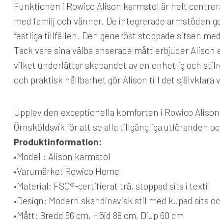
Funktionen i Rowico Alison karmstol är helt centrer
med familj och vänner. De integrerade armstöden ger 
festliga tillfällen. Den generöst stoppade sitsen med
Tack vare sina välbalanserade mått erbjuder Alison e
vilket underlättar skapandet av en enhetlig och sti
och praktisk hållbarhet gör Alison till det självklar
Upplev den exceptionella komforten i Rowico Alison k
Örnsköldsvik för att se alla tillgängliga utföranden o
Produktinformation:
•
Modell:
Alison karmstol
•
Varumärke:
Rowico Home
•
Material:
FSC®-certifierat trä, stoppad sits i textil
•
Design:
Modern skandinavisk stil med kupad sits o
•
Mått:
Bredd 56 cm, Höjd 88 cm, Djup 60 cm