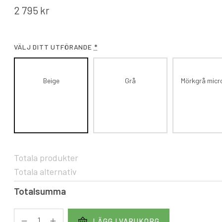
2 795
kr
VÄLJ DITT UTFÖRANDE
*
Beige
Grå
Mörkgrå micr
Totala produkter
Totala alternativ
Totalsumma
LÄGG I VARUKORG