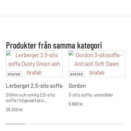
Produkter från samma kategori
BRAFAB
BRAFAB
Lerberget 2,5-sits soffa
Gordon
Stilren och rymlig 2,5-sits
3-sits soffa, utemöbler
soffa i högkvalitativ
9 990
kr
konstrotting från Brafab.
26 250
kr
Modern design med generösa
dynor som erbjuder maximal
komfort och hållbarhet för din
uteplats.