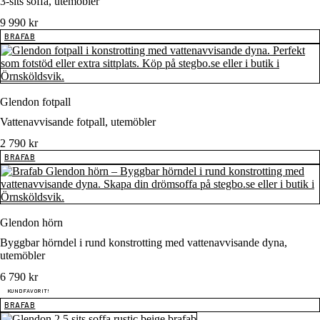
3-sits soffa, utemöbler
9 990
kr
BRAFAB
Glendon fotpall
Vattenavvisande fotpall, utemöbler
2 790
kr
BRAFAB
Glendon hörn
Byggbar hörndel i rund konstrotting med vattenavvisande dyna,
utemöbler
6 790
kr
KUNDFAVORIT!
BRAFAB