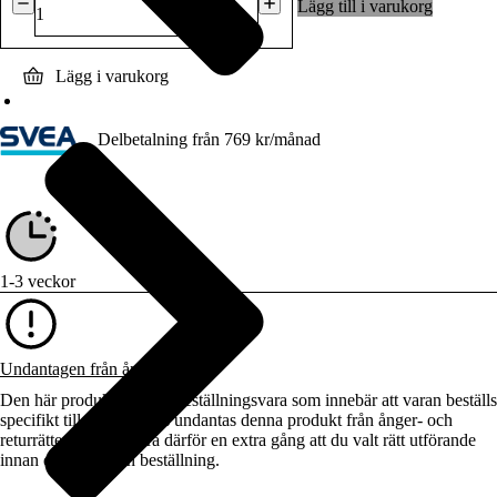
Weldon
Lägg till i varukorg
mängd
Lägg i varukorg
Delbetalning från
769
kr
/månad
1-3 veckor
Undantagen från ångerrätten
Den här produkten är en beställningsvara som innebär att varan beställs
specifikt till dig. Således undantas denna produkt från ånger- och
returrätten. Kontrollera därför en extra gång att du valt rätt utförande
innan du lägger din beställning.
Produktbeskrivning