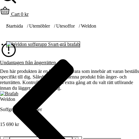
Cart
0
kr
Du är här:
Startsida
Utemöbler
Utesoffor
Weldon
Undantagen från ångerrätten
Den här produkten är en beställningsvara som innebär att varan beställs
specifikt till dig. Således undantas denna produkt från ånger- och
returrätten. Kontrollera därför en extra gång att du valt rätt utförande
innan du lägger din beställning.
Weldon
Soffgrupp, utemöbler
15 690
kr