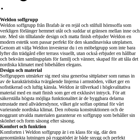
Weldon soffgrupp
Weldon soffgrupp från Brafab är en rejäl och stilfull hörnsoffa som
verkligen förlänger hemmet utåt och suddar ut gränsen mellan inne och
ute. Med sin tilltalande design och matta finish erbjuder Weldon en
modern estetik som passar perfekt för den skandinaviska uteplatsen.
Genom att välja Weldon investerar du i en möbelgrupp som inte bara
lyfter din trädgård eller terrass visuellt, utan också erbjuder en hållbar
och bekväm samlingsplats för familj och vänner, skapad för att tåla det
nordiska klimatet med bibehållen elegans.
Design och material
Soffgruppen utmärker sig med sina generösa sittplatser som ramas in
av de karaktäristiska tvärgående linjerna i armstöden, vilket ger en
sofistikerad och luftig känsla. Weldon är tillverkad i högkvalitativa
material med en matt finish som ger ett exklusivt intryck. För att
säkerställa högsta möjliga funktionalitet är de byggbara delarna
utrustade med allvädersdynor, vilket gör soffan optimal för vårt
varierande nordiska klimat. Den robusta konstruktionen och de
noggrant utvalda materialen garanterar en soffgrupp som behåller sin
skönhet och form säsong efter säsong.
Komfort och funktion
Komforten i Weldon soffgrupp är i en klass för sig, där den
genomtänkta lutningen på ryggstödet är både snygg och perfekt