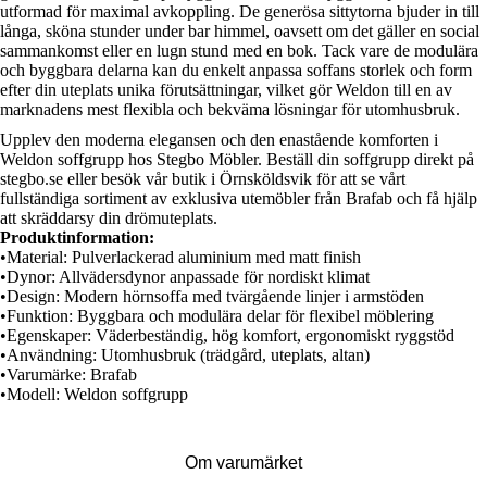
utformad för maximal avkoppling. De generösa sittytorna bjuder in till
långa, sköna stunder under bar himmel, oavsett om det gäller en social
sammankomst eller en lugn stund med en bok. Tack vare de modulära
och byggbara delarna kan du enkelt anpassa soffans storlek och form
efter din uteplats unika förutsättningar, vilket gör Weldon till en av
marknadens mest flexibla och bekväma lösningar för utomhusbruk.
Upplev den moderna elegansen och den enastående komforten i
Weldon soffgrupp hos Stegbo Möbler. Beställ din soffgrupp direkt på
stegbo.se eller besök vår butik i Örnsköldsvik för att se vårt
fullständiga sortiment av exklusiva utemöbler från Brafab och få hjälp
att skräddarsy din drömuteplats.
Produktinformation:
•
Material:
Pulverlackerad aluminium med matt finish
•
Dynor:
Allvädersdynor anpassade för nordiskt klimat
•
Design:
Modern hörnsoffa med tvärgående linjer i armstöden
•
Funktion:
Byggbara och modulära delar för flexibel möblering
•
Egenskaper:
Väderbeständig, hög komfort, ergonomiskt ryggstöd
•
Användning:
Utomhusbruk (trädgård, uteplats, altan)
•
Varumärke:
Brafab
•
Modell:
Weldon soffgrupp
Om varumärket