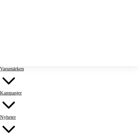
Stringhyllan
Utemöbler
Varumärken
Kampanjer
Nyheter