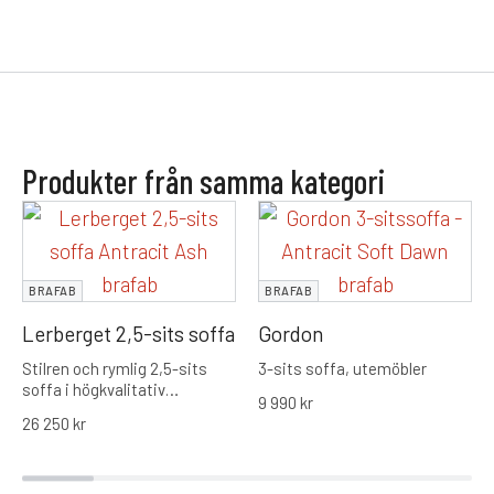
Produkter från samma kategori
BRAFAB
BRAFAB
Lerberget 2,5-sits soffa
Gordon
Stilren och rymlig 2,5-sits
3-sits soffa, utemöbler
soffa i högkvalitativ
9 990
kr
konstrotting från Brafab.
26 250
kr
Modern design med generösa
dynor som erbjuder maximal
komfort och hållbarhet för din