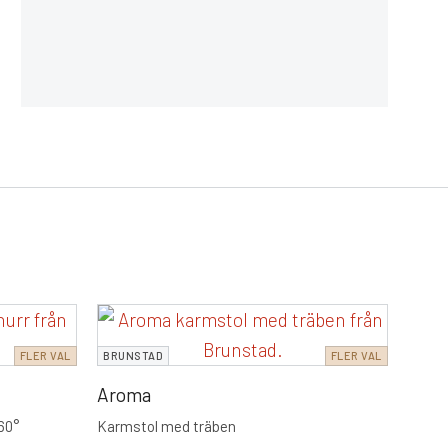
ROWI
FLER VAL
BRUNSTAD
FLER VAL
Alis
Aroma
Elega
Rowic
60°
Karmstol med träben
Erbju
2 795