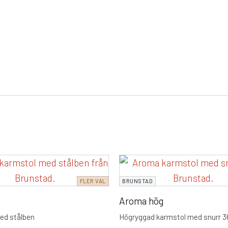
FLER VAL
BRUNSTAD
Aroma hög
ed stålben
Högryggad karmstol med snurr 3