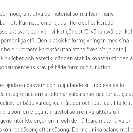
 och noggrant utvalda material som tillsammans
lbarhet. Karmstolen erbjuds i flera sofistikerade
assiskt svart och vit – vilket gör det förvånansvärt enkel
 personliga stil. Den klassiska formgivningen med sina
er hela rummets karaktär utan att ta över. Varje detalj i
cklighet och estetik, där den stabila konstruktionen ä
 konsumentens krav på både form och funktion.
 erbjuda en bekväm och inbjudande sittupplevelse för
De integrerade armstöden är välbalanserade för att ge e
ealisk för både vardagliga måltider och festliga tillfällen.
a bra som en elegant matstol som en karaktärsfull
 genomtänkta ergonomin och de hållbara materialvalen
h skönhet säsong efter säsong. Denna unika balans mell