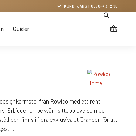
KUNDTJÄNST 0660-43 12 90
en
Guider
n designkarmstol från Rowico med ett rent
ck. Erbjuder en bekväm sittupplevelse med
öd och finns i flera exklusiva utföranden för att
gsstil.