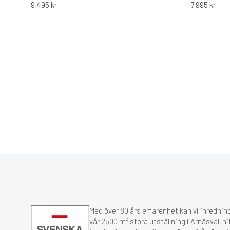
9 495
kr
7 995
kr
Med över 80 års erfarenhet kan vi inredning
vår 2500 m² stora utställning i Arnäsvall hi