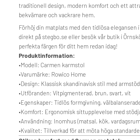
traditionell design, modern komfort och ett attrak
bekvämare och vackrare hem.
Förhöj din matplats med den tidlösa elegansen i
direkt på stegbo.se eller besök vår butik i Örnsk
perfekta färgen för ditt hem redan idag!
Produktinformation:
•
Modell:
Carmen karmstol
•
Varumärke:
Rowico Home
•
Design:
Klassisk skandinavisk stil med armstöd
•
Utföranden:
Vitpigmenterad, brun, svart, vit
•
Egenskaper:
Tidlös formgivning, välbalanserade
•
Komfort:
Ergonomisk sittupplevelse med stöd
•
Användning:
Inomhus (matsal, kök, vardagsrum
•
Kvalitet:
Tillverkad för att möta höga standarder