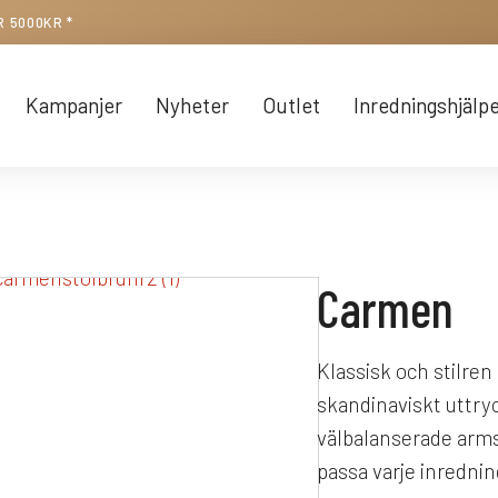
R 5000KR *
Kampanjer
Nyheter
Outlet
Inredningshjälp
Carmen
Klassisk och stilre
skandinaviskt uttry
välbalanserade armst
passa varje inrednin