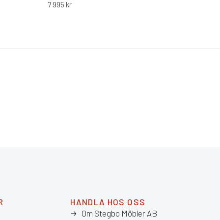
stopp
7 995
kr
armst
FSC®-c
R
HANDLA HOS OSS
Om Stegbo Möbler AB