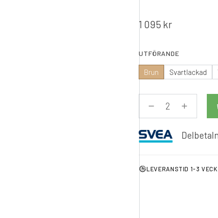
1 095
kr
UTFÖRANDE
Brun
Svartlackad
Delbetaln
LEVERANSTID 1-3 VEC