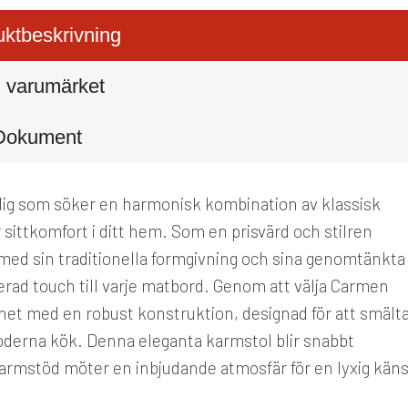
ktbeskrivning
 varumärket
Dokument
dig som söker en harmonisk kombination av klassisk
 sittkomfort i ditt hem. Som en prisvärd och stilren
d sin traditionella formgivning och sina genomtänkta
kerad touch till varje matbord. Genom att välja Carmen
thet med en robust konstruktion, designad för att smält
l moderna kök. Denna eleganta karmstol blir snabbt
 armstöd möter en inbjudande atmosfär för en lyxig käns