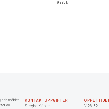
9 995
kr
 och möbler. I
KONTAKTUPPGIFTER
ÖPPETTIDE
ttar du
Stegbo Möbler
V.26-32