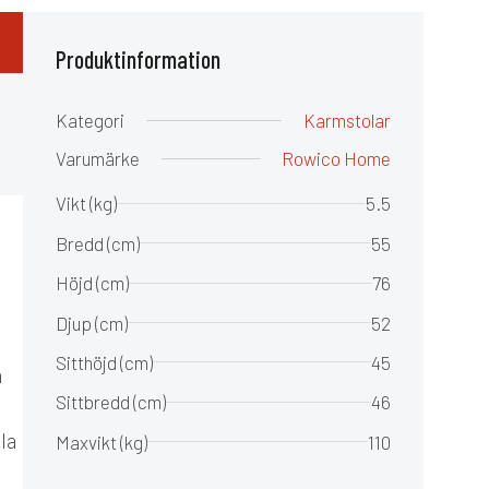
Produktinformation
Kategori
Karmstolar
Varumärke
Rowico Home
Vikt (kg)
5.5
Bredd (cm)
55
Höjd (cm)
76
Djup (cm)
52
Sitthöjd (cm)
45
a
Sittbredd (cm)
46
la
Maxvikt (kg)
110