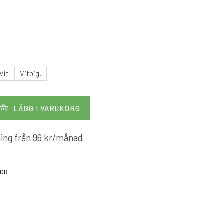
Vit
Vitpig.
LÄGG I VARUKORG
ing från
96
kr
/månad
KOR