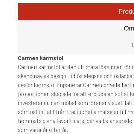
Produ
Om
Carmen karmstol
Carmen karmstol är den ultimata lösningen för 
skandinavisk design, tidlös elegans och oslagbar
designkarmstol imponerar Carmen omedelbart me
proportioner, skapade för att erbjuda en sofisti
investerar du i en möbel som förenar visuell lät
sömlöst in i allt från traditionella matsalar til
hemmets givna favoritplats, där välbalanserade
som varar år efter år.