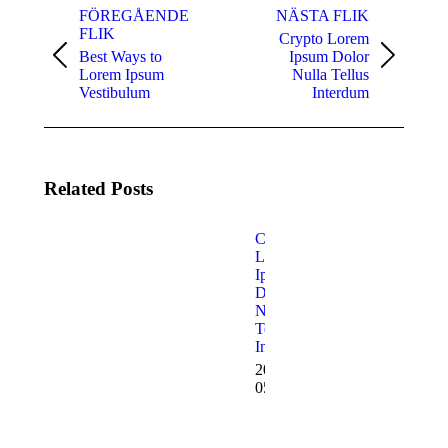
FÖREGÅENDE
NÄSTA FLIK
FLIK
Crypto Lorem
Best Ways to
Ipsum Dolor
Lorem Ipsum
Nulla Tellus
Vestibulum
Interdum
Related Posts
AI
Crypto
Impact
Lorem
on
Ipsum
Ipsum
Dolor
Nulla
Nulla
Glavrida
Tellus
Amet
Interdum
for the
2024-
Future
05-13
2025-
01-16