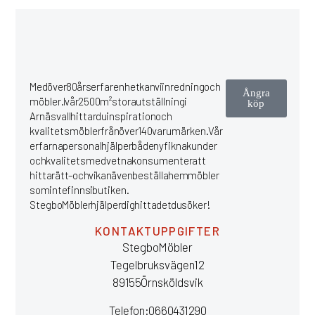
Med över 80 års erfarenhet kan vi inredning och
Ångra
möbler. I vår 2500 m² stora utställning i
köp
Arnäsvall hittar du inspiration och
kvalitetsmöbler från över 140 varumärken. Vår
erfarna personal hjälper både nyfikna kunder
och kvalitetsmedvetna konsumenter att
hitta rätt – och vi kan även beställa hem möbler
som inte finns i butiken.
Stegbo Möbler hjälper dig hitta det du söker!
KONTAKTUPPGIFTER
Stegbo Möbler
Tegelbruksvägen 12
891 55 Örnsköldsvik
Telefon: 0660 43 12 90