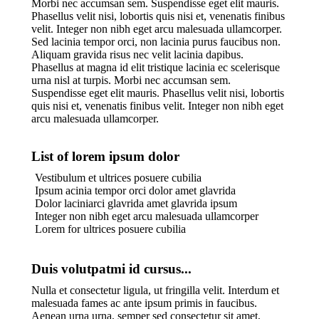
Morbi nec accumsan sem. Suspendisse eget elit mauris.
Phasellus velit nisi, lobortis quis nisi et, venenatis finibus
velit. Integer non nibh eget arcu malesuada ullamcorper.
Sed lacinia tempor orci, non lacinia purus faucibus non.
Aliquam gravida risus nec velit lacinia dapibus.
Phasellus at magna id elit tristique lacinia ec scelerisque
urna nisl at turpis. Morbi nec accumsan sem.
Suspendisse eget elit mauris. Phasellus velit nisi, lobortis
quis nisi et, venenatis finibus velit. Integer non nibh eget
arcu malesuada ullamcorper.
List of lorem ipsum dolor
Vestibulum et ultrices posuere cubilia
Ipsum acinia tempor orci dolor amet glavrida
Dolor laciniarci glavrida amet glavrida ipsum
Integer non nibh eget arcu malesuada ullamcorper
Lorem for ultrices posuere cubilia
Duis volutpatmi id cursus...
Nulla et consectetur ligula, ut fringilla velit. Interdum et
malesuada fames ac ante ipsum primis in faucibus.
Aenean urna urna, semper sed consectetur sit amet,