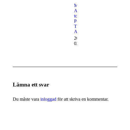
How to
Modern
Make a
Approach
Perfect
to Lorem
AI
Posuere
Habitant
Tincidunt
Morbi
Amet
Tristique
2024-01-
Senectus
02
2024-
01-03
Lämna ett svar
Du måste vara
inloggad
för att skriva en kommentar.