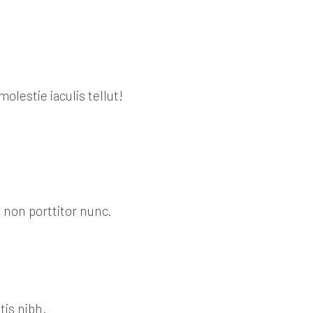
olestie iaculis tellut!
 non porttitor nunc.
tis nibh.