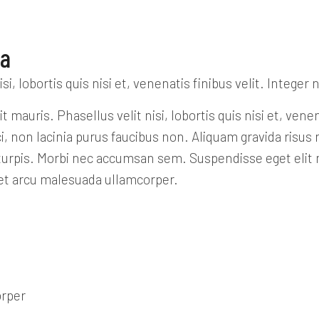
da
si, lobortis quis nisi et, venenatis finibus velit. Integ
auris. Phasellus velit nisi, lobortis quis nisi et, venen
 non lacinia purus faucibus non. Aliquam gravida risus n
at turpis. Morbi nec accumsan sem. Suspendisse eget elit ma
eget arcu malesuada ullamcorper.
orper