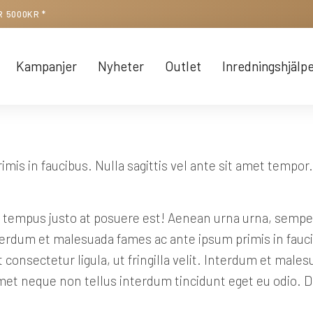
R 5000KR *
Kampanjer
Nyheter
Outlet
Inredningshjälp
is in faucibus. Nulla sagittis vel ante sit amet tempor
 tempus justo at posuere est! Aenean urna urna, semper
. Interdum et malesuada fames ac ante ipsum primis in fa
 consectetur ligula, ut fringilla velit. Interdum et male
t amet neque non tellus interdum tincidunt eget eu odio.