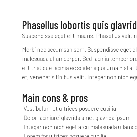
Phasellus lobortis quis glavri
Suspendisse eget elit mauris. Phasellus velit ni
Morbi nec accumsan sem. Suspendisse eget elit m
malesuada ullamcorper. Sed lacinia tempor orci,
elit tristique lacinia ec scelerisque urna nisl 
et, venenatis finibus velit. Integer non nibh 
Main cons & pros
Vestibulum et ultrices posuere cubilia
Dolor laciniarci glavrida amet glavrida ipsum
Integer non nibh eget arcu malesuada ullamc
Lorem for ultrices posuere cubilia