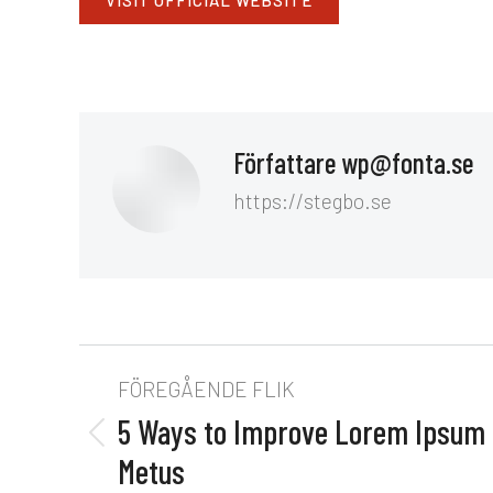
Författare
wp@fonta.se
https://stegbo.se
FÖREGÅENDE FLIK
5 Ways to Improve Lorem Ipsum G
Metus