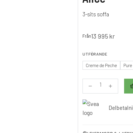
3-sits soffa
13 995
kr
Från
UTFÖRANDE
Creme de Peche
Pure
Delbetalni