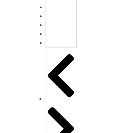
Fåtöljer
Förvaring
Hallmöbler
Inredning