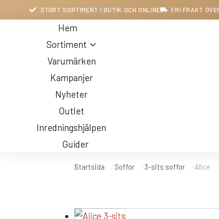
STORT SORTIMENT I BUTIK OCH ONLINE
FRI FRAKT ÖVE
Hem
Sortiment
Varumärken
Kampanjer
Nyheter
Outlet
Inredningshjälpen
Guider
Startsida
Soffor
3-sits soffor
Alice
Du är här:
Belysning