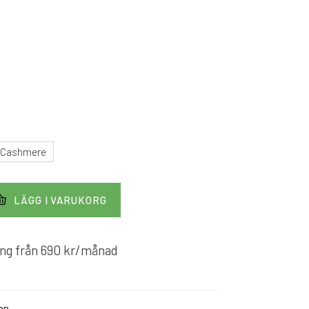
 Cashmere
LÄGG I VARUKORG
ng från
690
kr
/månad