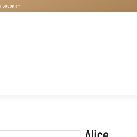
R 5000KR *
Alice