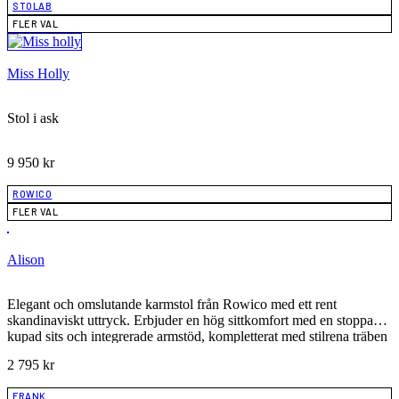
STOLAB
FLER VAL
Miss Holly
Stol i ask
9 950
kr
ROWICO
FLER VAL
Alison
Elegant och omslutande karmstol från Rowico med ett rent
skandinaviskt uttryck. Erbjuder en hög sittkomfort med en stoppad,
kupad sits och integrerade armstöd, kompletterat med stilrena träben
i FSC®-certifierad ek.
2 795
kr
FRANK