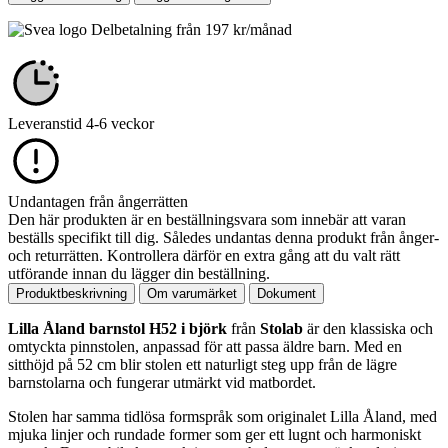
H52
mängd
Delbetalning från
197
kr
/månad
Leveranstid 4-6 veckor
Undantagen från ångerrätten
Den här produkten är en beställningsvara som innebär att varan
beställs specifikt till dig. Således undantas denna produkt från ånger-
och returrätten. Kontrollera därför en extra gång att du valt rätt
utförande innan du lägger din beställning.
Produktbeskrivning
Om varumärket
Dokument
Lilla Åland barnstol H52 i björk
från
Stolab
är den klassiska och
omtyckta pinnstolen, anpassad för att passa äldre barn. Med en
sitthöjd på 52 cm blir stolen ett naturligt steg upp från de lägre
barnstolarna och fungerar utmärkt vid matbordet.
Stolen har samma tidlösa formspråk som originalet Lilla Åland, med
mjuka linjer och rundade former som ger ett lugnt och harmoniskt