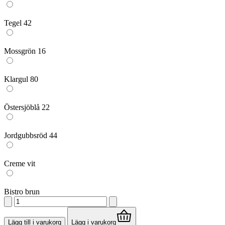
Tegel 42
Mossgrön 16
Klargul 80
Östersjöblå 22
Jordgubbsröd 44
Creme vit
Bistro brun
Lilla
Åland
barnstol
Lägg till i varukorg
Lägg i varukorg