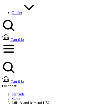
Guider
Sök
Cart
0
kr
Cart
0
kr
Du är här:
Startsida
Stolar
Lilla Åland barnstol H52