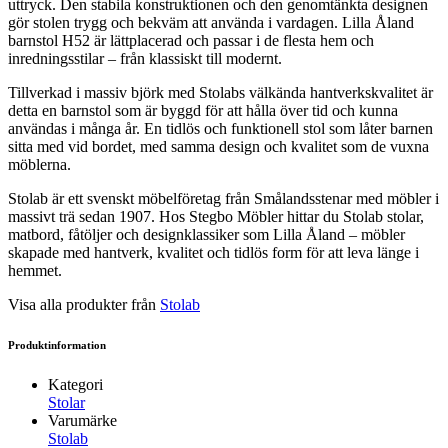
uttryck. Den stabila konstruktionen och den genomtänkta designen
gör stolen trygg och bekväm att använda i vardagen. Lilla Åland
barnstol H52 är lättplacerad och passar i de flesta hem och
inredningsstilar – från klassiskt till modernt.
Tillverkad i massiv björk med Stolabs välkända hantverkskvalitet är
detta en barnstol som är byggd för att hålla över tid och kunna
användas i många år. En tidlös och funktionell stol som låter barnen
sitta med vid bordet, med samma design och kvalitet som de vuxna
möblerna.
Stolab är ett svenskt möbelföretag från Smålandsstenar med möbler i
massivt trä sedan 1907. Hos Stegbo Möbler hittar du Stolab stolar,
matbord, fåtöljer och designklassiker som Lilla Åland – möbler
skapade med hantverk, kvalitet och tidlös form för att leva länge i
hemmet.
Visa alla produkter från
Stolab
Produktinformation
Kategori
Stolar
Varumärke
Stolab