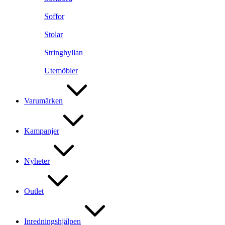
Soffor
Stolar
Stringhyllan
Utemöbler
Varumärken
Kampanjer
Nyheter
Outlet
Inredningshjälpen