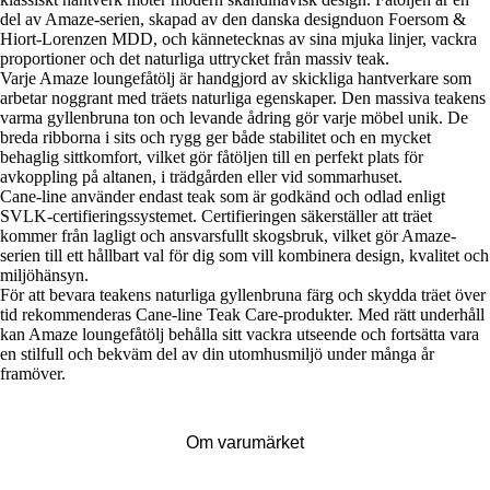
del av Amaze-serien, skapad av den danska designduon Foersom &
Hiort-Lorenzen MDD, och kännetecknas av sina mjuka linjer, vackra
proportioner och det naturliga uttrycket från massiv teak.
Varje Amaze loungefåtölj är handgjord av skickliga hantverkare som
arbetar noggrant med träets naturliga egenskaper. Den massiva teakens
varma gyllenbruna ton och levande ådring gör varje möbel unik. De
breda ribborna i sits och rygg ger både stabilitet och en mycket
behaglig sittkomfort, vilket gör fåtöljen till en perfekt plats för
avkoppling på altanen, i trädgården eller vid sommarhuset.
Cane-line använder endast teak som är godkänd och odlad enligt
SVLK-certifieringssystemet. Certifieringen säkerställer att träet
kommer från lagligt och ansvarsfullt skogsbruk, vilket gör Amaze-
serien till ett hållbart val för dig som vill kombinera design, kvalitet och
miljöhänsyn.
För att bevara teakens naturliga gyllenbruna färg och skydda träet över
tid rekommenderas Cane-line Teak Care-produkter. Med rätt underhåll
kan Amaze loungefåtölj behålla sitt vackra utseende och fortsätta vara
en stilfull och bekväm del av din utomhusmiljö under många år
framöver.
Om varumärket