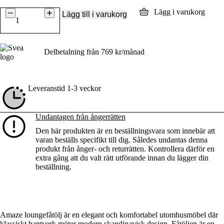
Amaze
Lägg i varukorg
Lägg till i varukorg
mängd
Delbetalning från
769
kr
/månad
Leveranstid 1-3 veckor
Undantagen från ångerrätten
Den här produkten är en beställningsvara som innebär att
varan beställs specifikt till dig. Således undantas denna
produkt från ånger- och returrätten. Kontrollera därför en
extra gång att du valt rätt utförande innan du lägger din
beställning.
Produktbeskrivning
Amaze loungefåtölj är en elegant och komfortabel utomhusmöbel där
klassiskt hantverk möter modern skandinavisk design. Fåtöljen är en