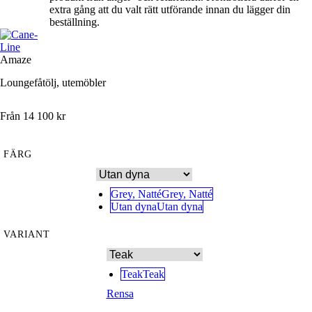
extra gång att du valt rätt utförande innan du lägger din
beställning.
Amaze
Loungefåtölj, utemöbler
Från
14 100
kr
FÄRG
Grey, Natté
Grey, Natté
Utan dyna
Utan dyna
VARIANT
Teak
Teak
Rensa