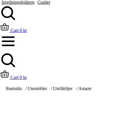
Inredningshjälpen
Guider
Sök
Cart
0
kr
Cart
0
kr
Du är här:
Startsida
Utemöbler
Utefåtöljer
Amaze