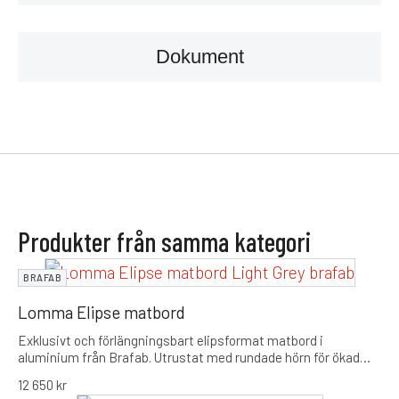
Dokument
Produkter från samma kategori
BRAFAB
Lomma Elipse matbord
Exklusivt och förlängningsbart elipsformat matbord i
aluminium från Brafab. Utrustat med rundade hörn för ökad
gemenskap och en smidig förlängningsfunktion som tar
12 650
kr
bordet från 220 cm till en maxlängd på 280 cm.