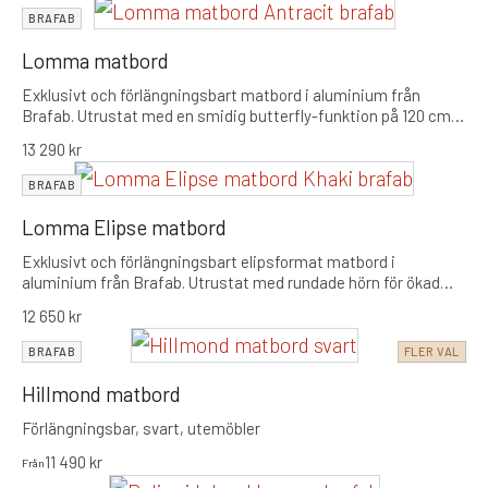
BRAFAB
Lomma matbord
Exklusivt och förlängningsbart matbord i aluminium från
Brafab. Utrustat med en smidig butterfly-funktion på 120 cm
som gör det enkelt att växla mellan vardag och fest med en
13 290
kr
maxlängd på hela 312 cm.
BRAFAB
Lomma Elipse matbord
Exklusivt och förlängningsbart elipsformat matbord i
aluminium från Brafab. Utrustat med rundade hörn för ökad
gemenskap och en smidig förlängningsfunktion som tar
12 650
kr
bordet från 220 cm till en maxlängd på 280 cm.
BRAFAB
FLER VAL
Hillmond matbord
Förlängningsbar, svart, utemöbler
11 490
kr
Från