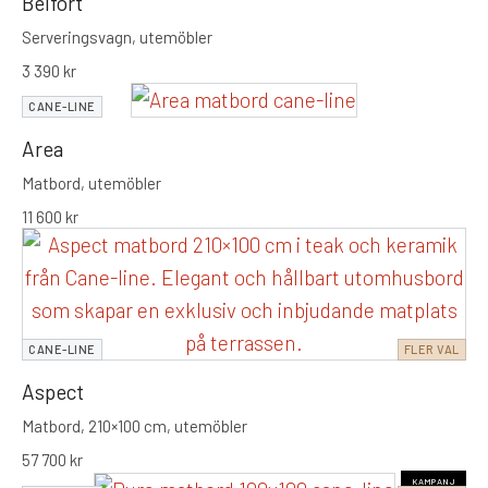
Belfort
Serveringsvagn, utemöbler
3 390
kr
CANE-LINE
Area
Matbord, utemöbler
11 600
kr
CANE-LINE
FLER VAL
Aspect
Matbord, 210×100 cm, utemöbler
57 700
kr
KAMPANJ