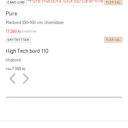
CANE-LINE
FLER VAL
Pure
Matbord 100×100 cm, Utemöbler
17 280
kr
21 600
kr
GRYTHYTTAN
FLER VAL
High Tech bord 110
Utebord
7 395
kr
Från