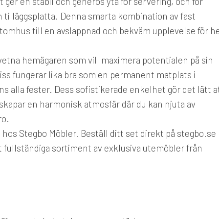
ger en stabil och generös yta för servering, och för
 tilläggsplatta. Denna smarta kombination av fast
utomhus till en avslappnad och bekväm upplevelse för h
dvetna hemägaren som vill maximera potentialen på sin
Bliss fungerar lika bra som en permanent matplats i
 alla fester. Dess sofistikerade enkelhet gör det lätt a
 skapar en harmonisk atmosfär där du kan njuta av
ro.
hos Stegbo Möbler. Beställ ditt set direkt på stegbo.se
årt fullständiga sortiment av exklusiva utemöbler från