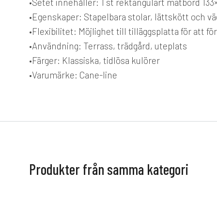
•
Setet innehåller:
1 st rektangulärt matbord 133
•
Egenskaper:
Stapelbara stolar, lättskött och v
•
Flexibilitet:
Möjlighet till tilläggsplatta för att f
•
Användning:
Terrass, trädgård, uteplats
•
Färger:
Klassiska, tidlösa kulörer
•
Varumärke:
Cane-line
Produkter från samma kategori
BRAFAB
BRAFAB
Nolli matgrupp
Mark mat