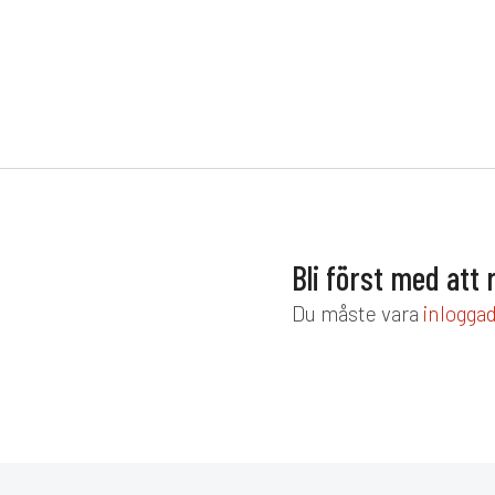
Nimes matbord och Delia stol sva
k och Paulina karmstol,
utemöbler
13 360
kr
Bli först med att 
Du måste vara
inlogga