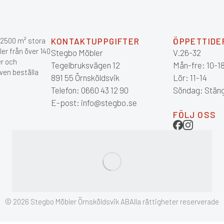
r 2500 m² stora
KONTAKTUPPGIFTER
ÖPPETTIDE
ler från över 140
Stegbo Möbler
V.26-32
er och
Tegelbruksvägen 12
Mån-fre: 10-1
ven beställa
891 55 Örnsköldsvik
Lör: 11-14
Telefon: 0660 43 12 90
Söndag: Stän
E-post: info@stegbo.se
FÖLJ OSS
© 2026 Stegbo Möbler Örnsköldsvik AB
Alla rättigheter reserverade