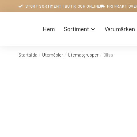
STORT SORTIMENT I BUTIK OCH ONLINE
FRI FRAKT ÖVE
Hem
Sortiment
Varumärken
Startsida
Utemöbler
Utematgrupper
Bliss
Du är här: