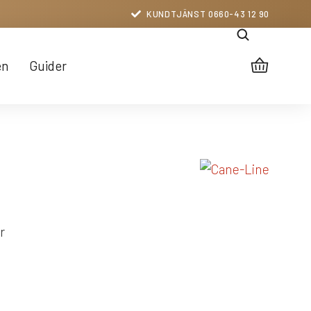
KUNDTJÄNST 0660-43 12 90
en
Guider
r