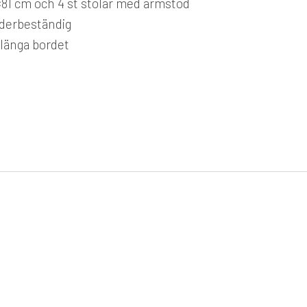
×81 cm och 4 st stolar med armstöd
äderbeständig
örlänga bordet
BRAFAB
grupp
Nimes matgrupp