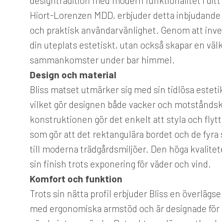
designtradition med modern funktionalitet i di
Hiort-Lorenzen MDD, erbjuder detta inbjudande
och praktisk användarvänlighet. Genom att invest
din uteplats estetiskt, utan också skapar en v
sammankomster under bar himmel.
Design och material
Bliss matset utmärker sig med sin tidlösa estetik
vilket gör designen både vacker och motståndskr
konstruktionen gör det enkelt att styla och flytt
som gör att det rektangulära bordet och de fyra 
till moderna trädgårdsmiljöer. Den höga kvalite
sin finish trots exponering för väder och vind.
Komfort och funktion
Trots sin nätta profil erbjuder Bliss en överläg
med ergonomiska armstöd och är designade för at