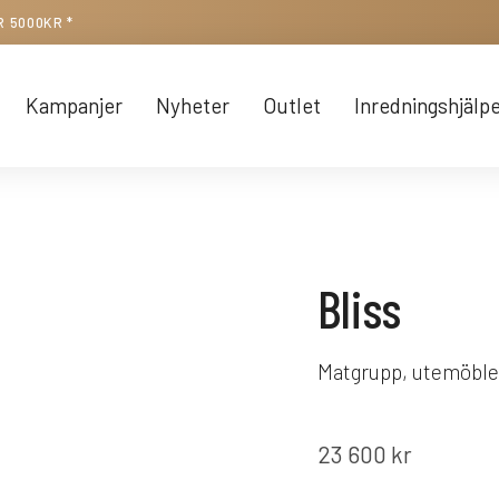
R 5000KR *
Kampanjer
Nyheter
Outlet
Inredningshjälp
Bliss
Matgrupp, utemöble
23 600
kr