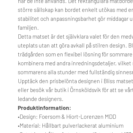
när de inte används. Det rektangulära matbordet 
större sällskap kan bordet enkelt utökas med en
stabilitet och anpassningsbarhet gör middagar 
familjen.
Detta matset är det självklara valet för den me
uteplats utan att göra avkall på stilren design. 
trädgården som en flexibel lösning för sommarens
kombinera med andra inredningsdetaljer, vilket
sommarens alla stunder med fullständig sinnes
Upptäck den prisbelönta designen i Bliss matset 
eller besök vår butik i Örnsköldsvik för att se v
ledande designers.
Produktinformation:
•
Design:
Foersom & Hiort-Lorenzen MDD
•
Material:
Hållbart pulverlackerat aluminium