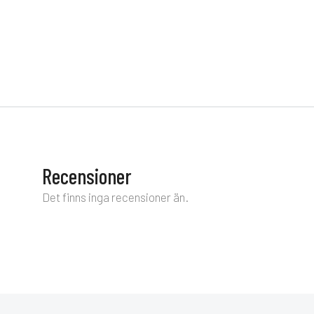
Nolli matbord med Midway stolar, utemöbler
Matbord Mar
utemöbler
36 480
kr
39 430
kr
Recensioner
Det finns inga recensioner än.