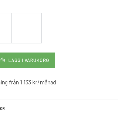
LÄGG I VARUKORG
ing från
1 133
kr
/månad
KOR