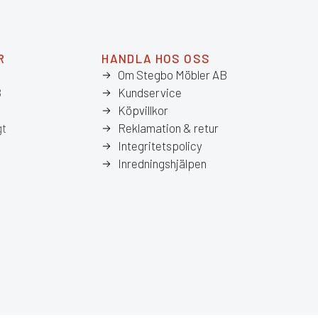
R
HANDLA HOS OSS
Om Stegbo Möbler AB
8
Kundservice
Köpvillkor
gt
Reklamation & retur
Integritetspolicy
Inredningshjälpen