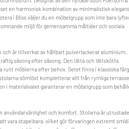
tt utomhusrum. Designat av den hyllade duon Foersom &
 set en harmonisk kombination av minimalistisk elegan
era i Bliss väljer du en möbelgrupp som inte bara lyfte
älkomnande miljö för gemensamma måltider och sociala
 och är tillverkat av hållbart pulverlackerat aluminium,
aftig säsong efter säsong. Den lätta och lättskötta
a runt möblerna efter behov. Setet finns i klassiska fär
stolarna sömlöst kompletterar allt från rymliga terrasse
ten i materialvalet garanterar en möbelgrupp som behåll
sen användarvänlighet och komfort. Stolarna är utrustad
t vara stapelbara, vilket gör förvaringen extremt smidi