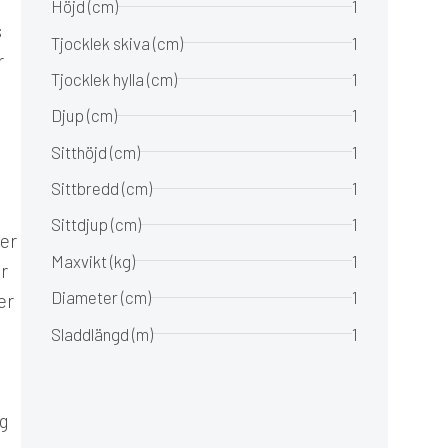
Höjd (cm)
1
s
Tjocklek skiva (cm)
1
r
Tjocklek hylla (cm)
1
Djup (cm)
1
Sitthöjd (cm)
1
Sittbredd (cm)
1
Sittdjup (cm)
1
ger
Maxvikt (kg)
1
r
Diameter (cm)
1
er
Sladdlängd (m)
1
e
g