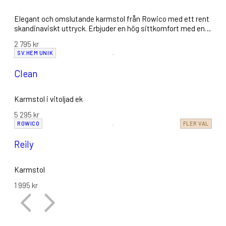
Elegant och omslutande karmstol från Rowico med ett rent
skandinaviskt uttryck. Erbjuder en hög sittkomfort med en
stoppad, kupad sits och integrerade armstöd, kompletterat
2 795
kr
med stilrena träben i FSC®-certifierad ek.
SV.HEM UNIK
Clean
Karmstol i vitoljad ek
5 295
kr
ROWICO
FLER VAL
Reily
Karmstol
1 995
kr