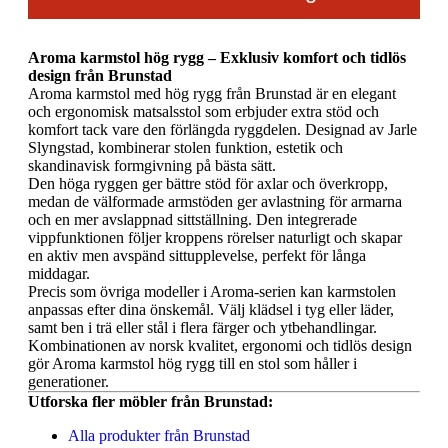
Aroma karmstol hög rygg – Exklusiv komfort och tidlös
design från Brunstad
Aroma karmstol med hög rygg från Brunstad är en elegant
och ergonomisk matsalsstol som erbjuder extra stöd och
komfort tack vare den förlängda ryggdelen. Designad av Jarle
Slyngstad, kombinerar stolen funktion, estetik och
skandinavisk formgivning på bästa sätt.
Den höga ryggen ger bättre stöd för axlar och överkropp,
medan de välformade armstöden ger avlastning för armarna
och en mer avslappnad sittställning. Den integrerade
vippfunktionen följer kroppens rörelser naturligt och skapar
en aktiv men avspänd sittupplevelse, perfekt för långa
middagar.
Precis som övriga modeller i Aroma-serien kan karmstolen
anpassas efter dina önskemål. Välj klädsel i tyg eller läder,
samt ben i trä eller stål i flera färger och ytbehandlingar.
Kombinationen av norsk kvalitet, ergonomi och tidlös design
gör Aroma karmstol hög rygg till en stol som håller i
generationer.
Utforska fler möbler från Brunstad:
Alla produkter från Brunstad