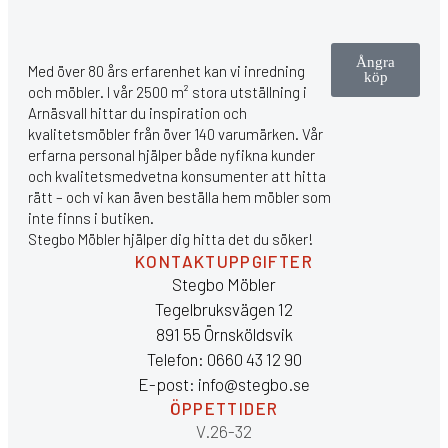
Ångra
Med över 80 års erfarenhet kan vi inredning
köp
och möbler. I vår 2500 m² stora utställning i
Arnäsvall hittar du inspiration och
kvalitetsmöbler från över 140 varumärken. Vår
erfarna personal hjälper både nyfikna kunder
och kvalitetsmedvetna konsumenter att hitta
rätt – och vi kan även beställa hem möbler som
inte finns i butiken.
Stegbo Möbler hjälper dig hitta det du söker!
KONTAKTUPPGIFTER
Stegbo Möbler
Tegelbruksvägen 12
891 55 Örnsköldsvik
Telefon: 0660 43 12 90
E-post: info@stegbo.se
ÖPPETTIDER
V.26-32