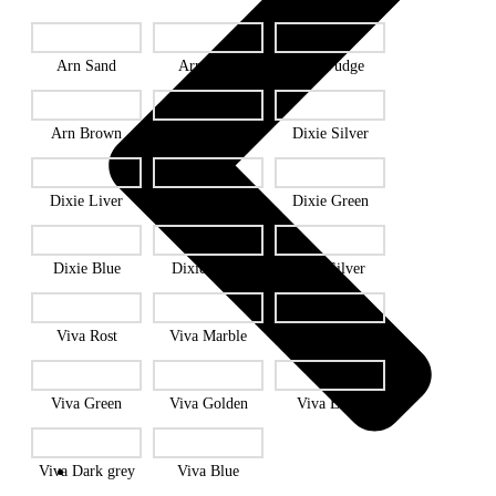
Arn Sand
Arn Koks
Arn Fudge
Arn Brown
Arn Ash grey
Dixie Silver
Dixie Liver
Dixie Grey
Dixie Green
Dixie Blue
Dixie Beige
Viva Silver
Viva Rost
Viva Marble
Viva Grey
Viva Green
Viva Golden
Viva Earth
Viva Dark grey
Viva Blue