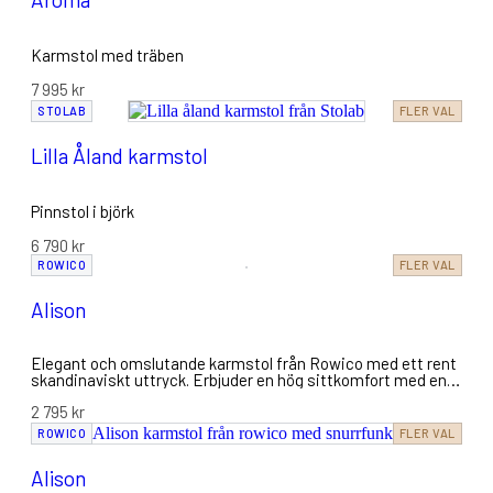
Karmstol med träben
7 995
kr
STOLAB
FLER VAL
Lilla Åland karmstol
Pinnstol i björk
6 790
kr
ROWICO
FLER VAL
Alison
Elegant och omslutande karmstol från Rowico med ett rent
skandinaviskt uttryck. Erbjuder en hög sittkomfort med en
stoppad, kupad sits och integrerade armstöd, kompletterat
2 795
kr
med stilrena träben i FSC®-certifierad ek.
ROWICO
FLER VAL
Alison