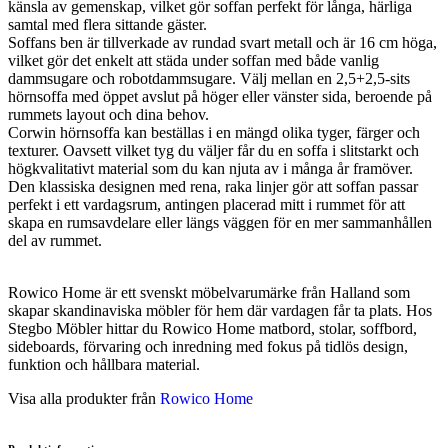
känsla av gemenskap, vilket gör soffan perfekt för långa, härliga
samtal med flera sittande gäster.
Soffans ben är tillverkade av rundad svart metall och är 16 cm höga,
vilket gör det enkelt att städa under soffan med både vanlig
dammsugare och robotdammsugare. Välj mellan en 2,5+2,5-sits
hörnsoffa med öppet avslut på höger eller vänster sida, beroende på
rummets layout och dina behov.
Corwin hörnsoffa kan beställas i en mängd olika tyger, färger och
texturer. Oavsett vilket tyg du väljer får du en soffa i slitstarkt och
högkvalitativt material som du kan njuta av i många år framöver.
Den klassiska designen med rena, raka linjer gör att soffan passar
perfekt i ett vardagsrum, antingen placerad mitt i rummet för att
skapa en rumsavdelare eller längs väggen för en mer sammanhållen
del av rummet.
Rowico Home är ett svenskt möbelvarumärke från Halland som
skapar skandinaviska möbler för hem där vardagen får ta plats. Hos
Stegbo Möbler hittar du Rowico Home matbord, stolar, soffbord,
sideboards, förvaring och inredning med fokus på tidlös design,
funktion och hållbara material.
Visa alla produkter från
Rowico Home