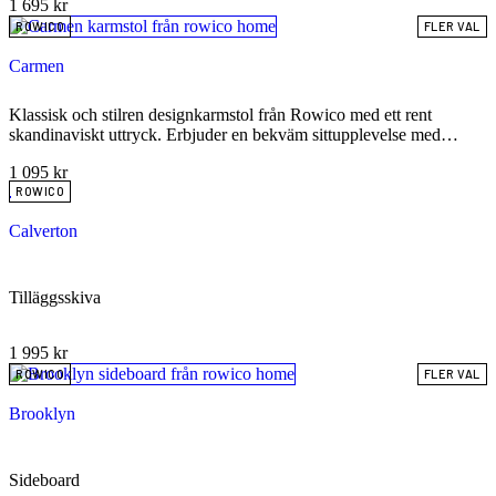
1 695
kr
ROWICO
FLER VAL
Carmen
Klassisk och stilren designkarmstol från Rowico med ett rent
skandinaviskt uttryck. Erbjuder en bekväm sittupplevelse med
välbalanserade armstöd och finns i flera exklusiva utföranden för att
1 095
kr
passa varje inredningsstil.
ROWICO
Calverton
Tilläggsskiva
1 995
kr
ROWICO
FLER VAL
Brooklyn
Sideboard