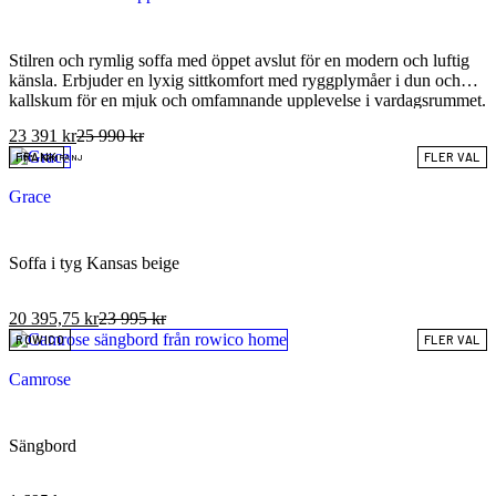
Stilren och rymlig soffa med öppet avslut för en modern och luftig
känsla. Erbjuder en lyxig sittkomfort med ryggplymåer i dun och
kallskum för en mjuk och omfamnande upplevelse i vardagsrummet.
23 391
kr
25 990
kr
FRANK
FLER VAL
15% KAMPANJ
Grace
Soffa i tyg Kansas beige
20 395,75
kr
23 995
kr
ROWICO
FLER VAL
Camrose
Sängbord