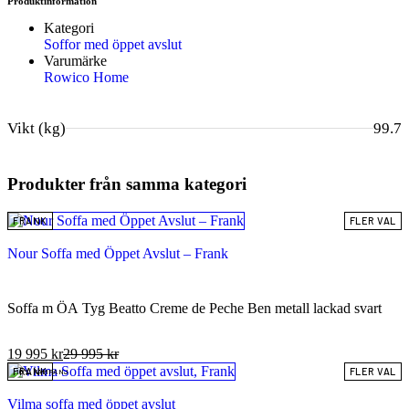
Produktinformation
Kategori
Soffor med öppet avslut
Varumärke
Rowico Home
Vikt (kg)
99.7
Produkter från samma kategori
FRANK
FLER VAL
Nour Soffa med Öppet Avslut – Frank
Soffa m ÖA Tyg Beatto Creme de Peche Ben metall lackad svart
19 995
kr
29 995
kr
FRANK
FLER VAL
10% KAMPANJ
Vilma soffa med öppet avslut