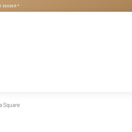
R 5000KR *
a Square