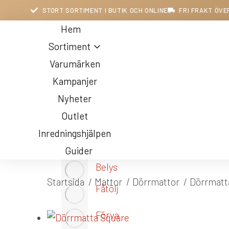
STORT SORTIMENT I BUTIK OCH ONLINE
FRI FRAKT ÖVE
Hem
Sortiment
Varumärken
Kampanjer
Nyheter
Outlet
Inredningshjälpen
Guider
Belysning
Du är här:
Startsida
Mattor
Dörrmattor
Dörrmatt
Fåtöljer
Förvaring