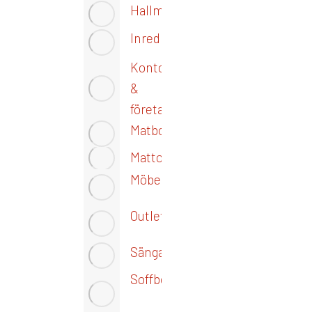
Hallmöbler
Inredning
Kontoret
&
företaget
Matbord
Mattor
Möbelvård
Outlet
Sängar
Soffbord