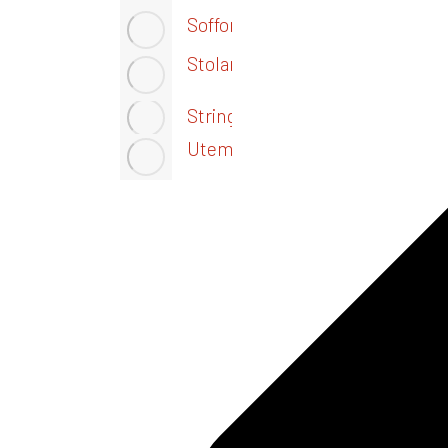
Soffor
Stolar
Stringhyllan
Utemöbler