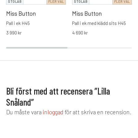
STOLAB
FLER VAL
STOLAB
FLER VAL
Miss Button
Miss Button
Pall i ek H45
Pall i ek med klädd sits H45
3 990
kr
4 690
kr
Bli först med att recensera ”Lilla
Snåland”
Du måste vara
inloggad
för att skriva en recension.