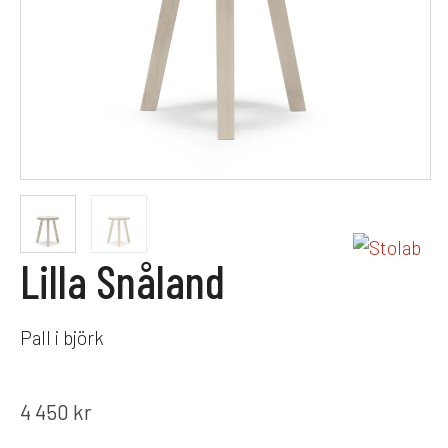
Lilla Snåland
Pall i björk
4 450
kr