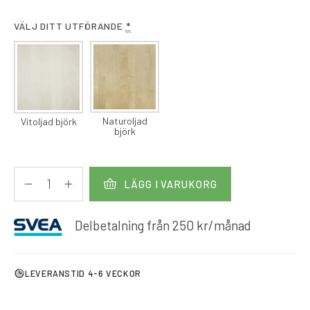
VÄLJ DITT UTFÖRANDE
*
Naturoljad
Vitoljad björk
björk
LÄGG I VARUKORG
Delbetalning från
250
kr
/månad
LEVERANSTID 4-6 VECKOR