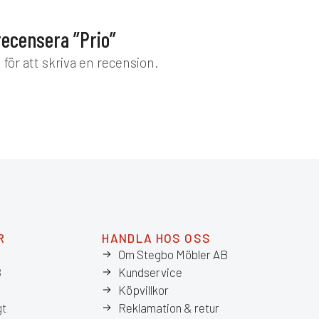
recensera ”Prio”
d
för att skriva en recension.
R
HANDLA HOS OSS
Om Stegbo Möbler AB
8
Kundservice
Köpvillkor
gt
Reklamation & retur