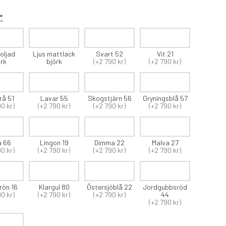
*
oljad
Ljus mattlack
Svart 52
Vit 21
örk
björk
(+2 790 kr)
(+2 790 kr)
rå 51
Lavar 55
Skogstjärn 56
Gryningsblå 57
90 kr)
(+2 790 kr)
(+2 790 kr)
(+2 790 kr)
a 66
Lingon 19
Dimma 22
Malva 27
90 kr)
(+2 790 kr)
(+2 790 kr)
(+2 790 kr)
rön 16
Klargul 80
Östersjöblå 22
Jordgubbsröd
90 kr)
(+2 790 kr)
(+2 790 kr)
44
(+2 790 kr)