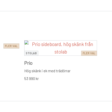
STOL
FLER VAL
STOLAB
FLER VAL
Prio
Prio
Hög sk
53 99
Hög skänk i ek med trädörrar
53 990
kr