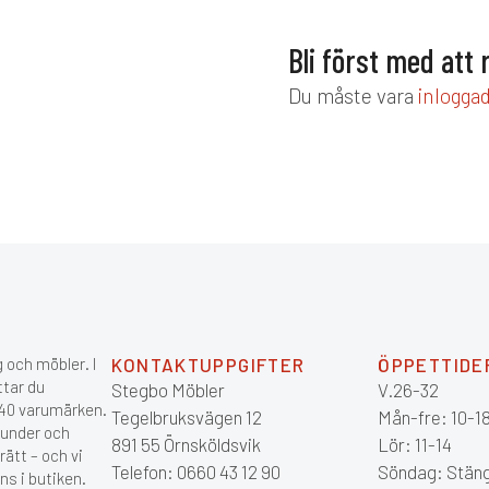
Bli först med att 
Du måste vara
inlogga
 och möbler. I
KONTAKTUPPGIFTER
ÖPPETTIDE
ttar du
Stegbo Möbler
V.26-32
 140 varumärken.
Tegelbruksvägen 12
Mån-fre: 10-1
kunder och
891 55 Örnsköldsvik
Lör: 11-14
ätt – och vi
Telefon: 0660 43 12 90
Söndag: Stän
ns i butiken.