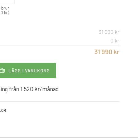
o brun
90 kr)
31 990 kr
0 kr
31 990 kr
LÄGG I VARUKORG
ing från
1 520
kr
/månad
KOR