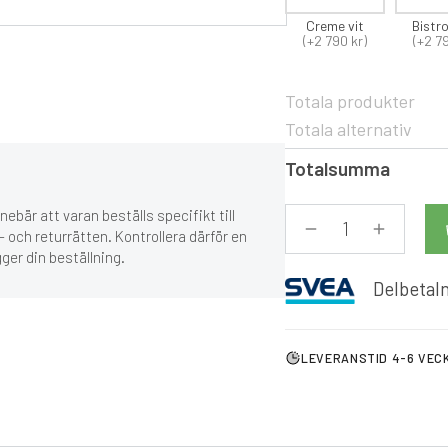
Creme vit
Bistr
(+2 790 kr)
(+2 7
Totala produkter
Totala alternativ
Totalsumma
ebär att varan beställs specifikt till
 och returrätten. Kontrollera därför en
gger din beställning.
Delbetaln
LEVERANSTID 4-6 VEC