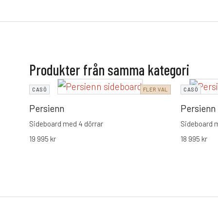
Produkter från samma kategori
CASÖ
FLER VAL
CASÖ
Persienn
Persienn
Sideboard med 4 dörrar
Sideboard m
19 995
kr
18 995
kr