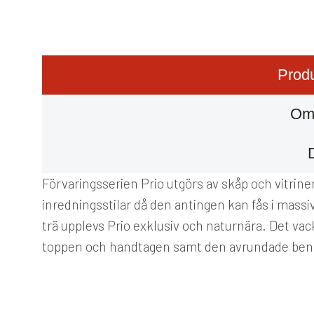
Produ
Om
Förvaringsserien Prio utgörs av skåp och vitriner i
inredningsstilar då den antingen kan fås i massiv
trä upplevs Prio exklusiv och naturnära. Det vack
toppen och handtagen samt den avrundade bens