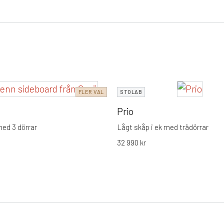
FLER VAL
STOLAB
Prio
ed 3 dörrar
Lågt skåp i ek med trädörrar
32 990
kr