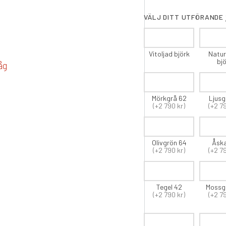
VÄLJ DITT UTFÖRANDE
Vitoljad björk
Natur
bj
Mörkgrå 62
Ljusg
(+2 790 kr)
(+2 7
Olivgrön 64
Åsk
(+2 790 kr)
(+2 7
Tegel 42
Mossg
(+2 790 kr)
(+2 7