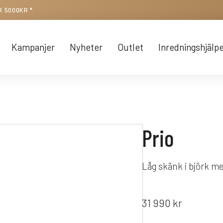
R 5000KR *
Kampanjer
Nyheter
Outlet
Inredningshjälp
Prio
Låg skänk i björk me
31 990
kr