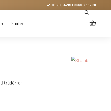
KUNDTJÄNST 0660-43 12 90
en
Guider
d trädörrar