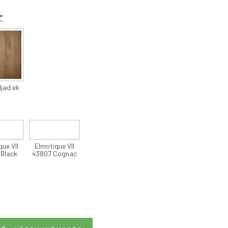
*
ljad ek
que VII
Elmotique VII
 Black
43807 Cognac