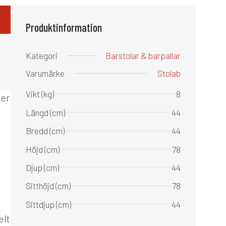
Produktinformation
Kategori
Barstolar & barpallar
Varumärke
Stolab
Vikt (kg)
8
ner
Längd (cm)
44
Bredd (cm)
44
Höjd (cm)
78
Djup (cm)
44
Sitthöjd (cm)
78
Sittdjup (cm)
44
elt