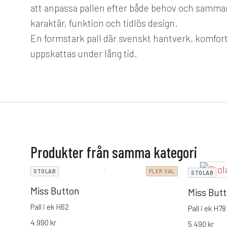
att anpassa pallen efter både behov och samma
karaktär, funktion och tidlös design.
En formstark pall där svenskt hantverk, komfort
uppskattas under lång tid.
Produkter från samma kategori
STOLAB
FLER VAL
STOLAB
Miss Button
Miss But
Pall i ek H62
Pall i ek H78
4 990
kr
5 490
kr