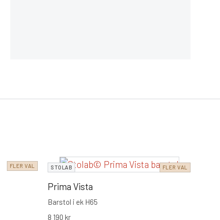
FLER VAL
STOL
STOLAB
FLER VAL
Prim
Prima Vista
Barsto
Barstol i ek H65
6 750
8 190
kr