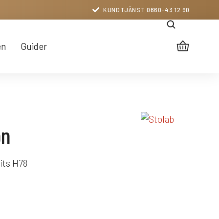
KUNDTJÄNST 0660-43 12 90
en
Guider
on
sits H78