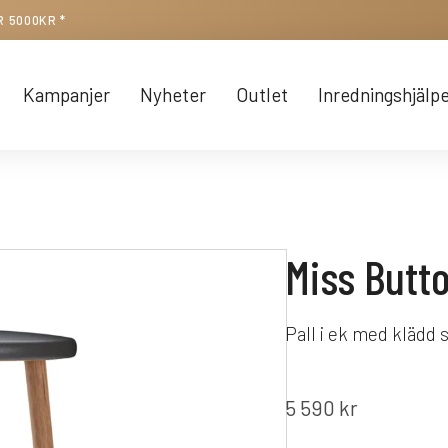
R 5000KR *
Kampanjer
Nyheter
Outlet
Inredningshjälp
Miss Butt
Pall i ek med klädd 
5 590
kr