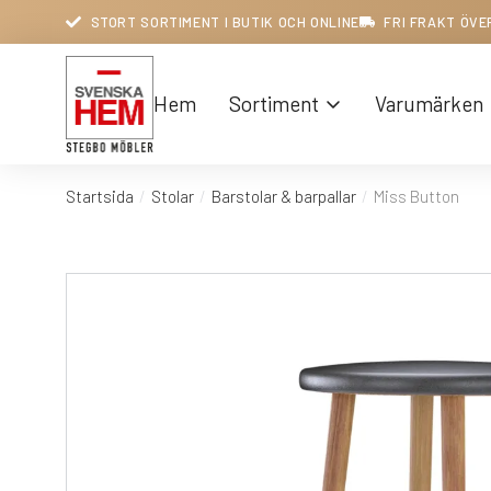
STORT SORTIMENT I BUTIK OCH ONLINE
FRI FRAKT ÖVE
Hem
Sortiment
Varumärken
Startsida
Stolar
Barstolar & barpallar
Miss Button
Du är här: