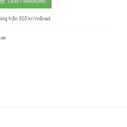
LÄGG I VARUKORG
ing från
303
kr
/månad
KOR