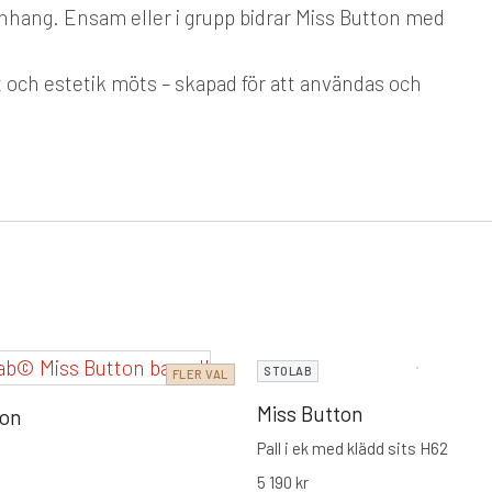
nhang. Ensam eller i grupp bidrar Miss Button med
 och estetik möts – skapad för att användas och
STOLAB
FLER VAL
Miss Button
ton
Pall i ek med klädd sits H62
5 190
kr