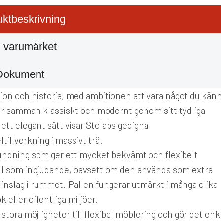
ktbeskrivning
 varumärket
Dokument
ion och historia, med ambitionen att vara något du kän
nder samman klassiskt och modernt genom sitt tydliga
ett elegant sätt visar
Stolab
s gedigna
illverkning i massivt trä.
 rundning som ger ett mycket bekvämt och flexibelt
ell som inbjudande, oavsett om den används som extra
t inslag i rummet. Pallen fungerar utmärkt i många olika
k eller offentliga miljöer.
r stora möjligheter till flexibel möblering och gör det enk